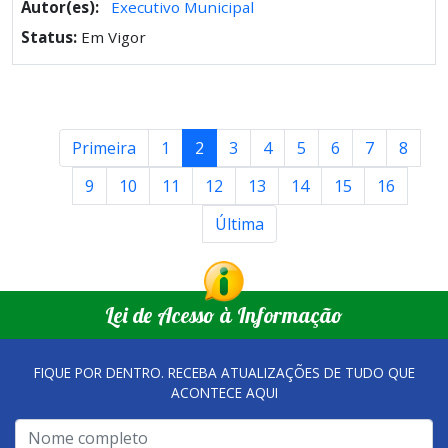
Autor(es):
Executivo Municipal
Status:
Em Vigor
Primeira
1
2
3
4
5
6
7
8
9
10
11
12
13
14
15
16
Última
Lei de Acesso à Informação
FIQUE POR DENTRO. RECEBA ATUALIZAÇÕES DE TUDO QUE
ACONTECE AQUI