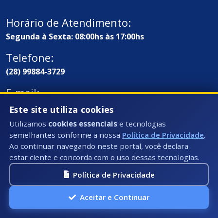
Horário de Atendimento:
Segunda à Sexta: 08:00hs às 17:00hs
Telefone:
(28) 99884-3729
E-mail:
contato@iuna.es.gov.br
Este site utiliza cookies
Utilizamos
cookies essenciais
e tecnologias
semelhantes conforme a nossa
Política de Privacidade
.
Ao continuar navegando neste portal, você declara
estar ciente e concorda com o uso dessas tecnologias.
Política de Privacidade
Aceitar e Continuar
Endereço / Ouvidoria: