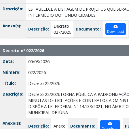
Descrição:
ESTABELECE A LISTAGEM DE PROJETOS QUE SERÃ
INTERMÉDIO DO FUNDO CIDADES.
Anexo(s):
Decreto
Descrição:
Documento:
Download
027/2026
Decreto nº 022/2026
Data:
05/03/2026
Número:
022/2026
Título:
Decreto 22/2026
Descrição:
Decreto 22/2026TORNA PÚBLICA A PADRONIZAÇ
MINUTAS DE LICITAÇÕES E CONTRATOS ADMINIST
DISPÕE A LEI FEDERAL N° 14.133/2021, NO ÂMBIT
MUNICIPAL DE IÚNA
Anexo(s):
Descrição:
Anexo
Documento:
P
Download