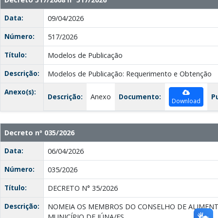
Data:
09/04/2026
Número:
517/2026
Título:
Modelos de Publicação
Descrição:
Modelos de Publicação: Requerimento e Obtenção
Anexo(s):
Descrição:
Anexo
Documento:
P
Download
Decreto nº 035/2026
Data:
06/04/2026
Número:
035/2026
Título:
DECRETO N° 35/2026
Descrição:
NOMEIA OS MEMBROS DO CONSELHO DE ALIMENT
MUNICÍPIO DE IÚNA/ES