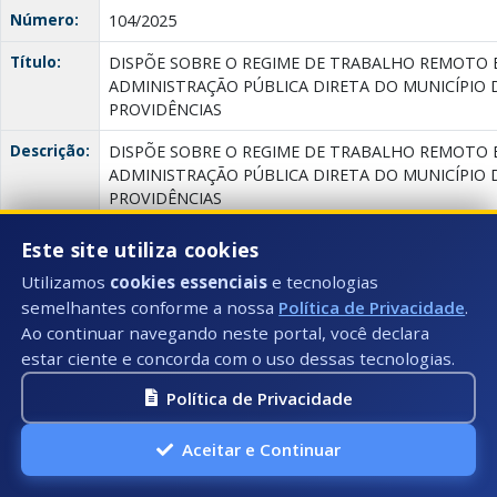
Número:
104/2025
Título:
DISPÕE SOBRE O REGIME DE TRABALHO REMOTO 
ADMINISTRAÇÃO PÚBLICA DIRETA DO MUNICÍPIO D
PROVIDÊNCIAS
Descrição:
DISPÕE SOBRE O REGIME DE TRABALHO REMOTO 
ADMINISTRAÇÃO PÚBLICA DIRETA DO MUNICÍPIO D
PROVIDÊNCIAS
Anexo(s):
DISPÕE SOBRE O
Este site utiliza cookies
REGIME DE
Utilizamos
cookies essenciais
e tecnologias
TRABALHO
semelhantes conforme a nossa
Política de Privacidade
.
REMOTO E
Ao continuar navegando neste portal, você declara
HÍBRIDO NO
ÂMBITO DA
estar ciente e concorda com o uso dessas tecnologias.
Descrição:
Documento:
ADMINISTRAÇÃO
Do
Política de Privacidade
PÚBLICA E
DIRETA DO
Aceitar e Continuar
MUNICÍPIO DE
IÚNA/ES E DÁ
OUTRAS