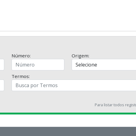
Número:
Origem:
Termos:
Para listar todos regis