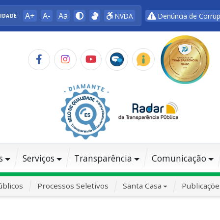
A+
A-
Aa
NVDA
Denúncia de Corru
LIDADE
s
Serviços
Transparência
Comunicação
blicos
Processos Seletivos
Santa Casa
Publicaçõe