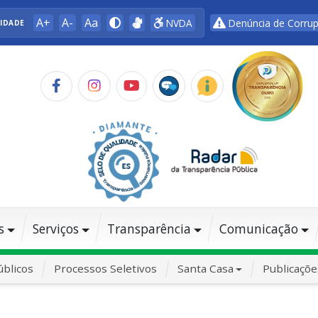
A+
A-
Aa
NVDA
Denúncia de Corru
LIDADE
s
Serviços
Transparência
Comunicação
blicos
Processos Seletivos
Santa Casa
Publicaçõe