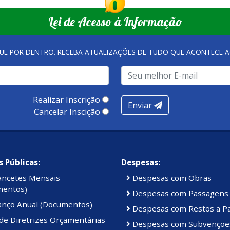
Lei de Acesso à Informação
QUE POR DENTRO. RECEBA ATUALIZAÇÕES DE TUDO QUE ACONTECE A
Realizar Inscrição
Enviar
Cancelar Inscição
 Públicas:
Despesas:
ancetes Mensais
Despesas com Obras
mentos)
Despesas com Passagens
anço Anual (Documentos)
Despesas com Restos a P
de Diretrizes Orçamentárias
Despesas com Subvençõe