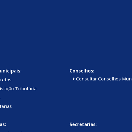
unicipais:
Conselhos:
Consultar Conselhos Muni
retos
slação Tributária
s
tarias
as:
Secretarias: