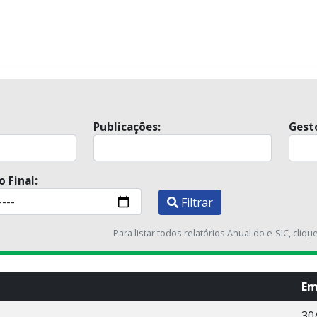
Publicações:
Gest
 Final:
Filtrar
Para listar todos relatórios Anual do e-SIC, cliq
Em
30