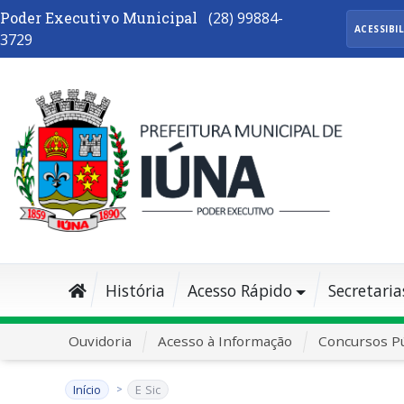
Poder Executivo Municipal
(28) 99884-
ACESSIBI
3729
História
Acesso Rápido
Secretaria
Ouvidoria
Acesso à Informação
Concursos Pú
Início
E Sic