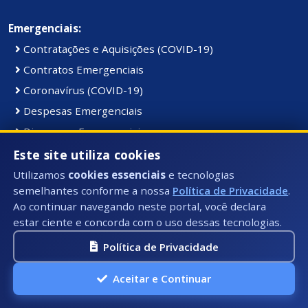
Emergenciais:
Contratações e Aquisições (COVID-19)
Contratos Emergenciais
Coronavírus (COVID-19)
Despesas Emergenciais
Dispensas Emergenciais
Ordens de Compras Emergenciais
Este site utiliza cookies
Receitas (COVID-19)
Utilizamos
cookies essenciais
e tecnologias
semelhantes conforme a nossa
Política de Privacidade
.
Receitas (COVID-19)
Ao continuar navegando neste portal, você declara
Receitas Emergenciais
estar ciente e concorda com o uso dessas tecnologias.
Vacinação (COVID-19)
Política de Privacidade
Serviços:
Aceitar e Continuar
Acesso à Informação