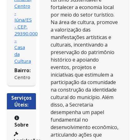
Centro
fortalecer a economia local
-
por meio do setor turístico.
Iúna/ES
Na área de cultura, promove
- CEP.
a valorização das
29390.000
manifestações artísticas e
–
culturais, incentivando a
Casa
preservação do patrimônio
da
histórico e apoiando
Cultura
eventos, projetos e
Bairro:
iniciativas que estimulem a
Centro
participação da comunidade
na construção da identidade
cultural do município. Além
Serviços
disso, a Secretaria
Úteis:
desempenha um papel
fundamental no
Sobre
desenvolvimento econômico,
articulando ações que