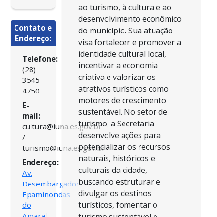
ao turismo, à cultura e ao
desenvolvimento econômico
Contato e
do município. Sua atuação
Endereço:
visa fortalecer e promover a
identidade cultural local,
Telefone:
incentivar a economia
(28)
criativa e valorizar os
3545-
atrativos turísticos como
4750
motores de crescimento
E-
sustentável. No setor de
mail:
turismo, a Secretaria
cultura@iuna.es.gov.br
desenvolve ações para
/
potencializar os recursos
turismo@iuna.es.gov.br
naturais, históricos e
Endereço:
culturais da cidade,
Av.
buscando estruturar e
Desembargador
divulgar os destinos
Epaminondas
turísticos, fomentar o
do
Amaral,
turismo sustentável e