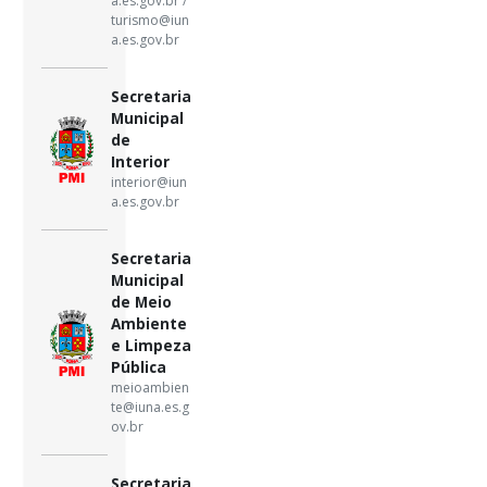
a.es.gov.br /
turismo@iun
a.es.gov.br
Secretaria
Municipal
de
Interior
interior@iun
a.es.gov.br
Secretaria
Municipal
de Meio
Ambiente
e Limpeza
Pública
meioambien
te@iuna.es.g
ov.br
Secretaria