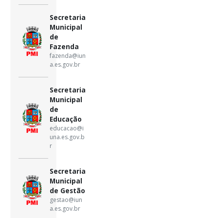
Secretaria
Municipal
de
Fazenda
fazenda@iun
a.es.gov.br
Secretaria
Municipal
de
Educação
educacao@i
una.es.gov.b
r
Secretaria
Municipal
de Gestão
gestao@iun
a.es.gov.br