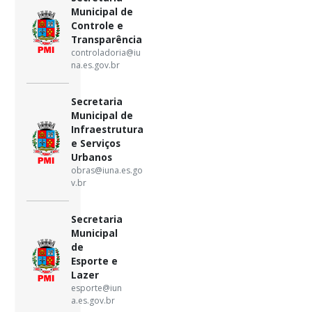
Municipal de
Controle e
Transparência
controladoria@iu
na.es.gov.br
Secretaria
Municipal de
Infraestrutura
e Serviços
Urbanos
obras@iuna.es.go
v.br
Secretaria
Municipal
de
Esporte e
Lazer
esporte@iun
a.es.gov.br