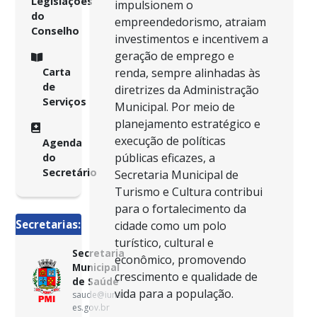
Legislações
impulsionem o
do
empreendedorismo, atraiam
Conselho
investimentos e incentivem a
geração de emprego e
Carta
renda, sempre alinhadas às
de
diretrizes da Administração
Serviços
Municipal. Por meio de
planejamento estratégico e
execução de políticas
Agenda
públicas eficazes, a
do
Secretário
Secretaria Municipal de
Turismo e Cultura contribui
para o fortalecimento da
Secretarias:
cidade como um polo
turístico, cultural e
Secretaria
econômico, promovendo
Municipal
crescimento e qualidade de
de Saúde
vida para a população.
saude@iuna.
es.gov.br