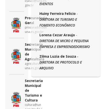
icacao@iuna.es.
EVENTOS
gov.br
Huiny Ferreira Felicio
-
Procuradoria
DIRETORA DE TURISMO E
Geral
FOMENTO ECONÔMICO
procuradoria@i
una.es.gov.br
Lorena Cezar Araujo
-
DIRETORA DE MICRO E PEQUENA
Secretaria
EMPRESA E EMPREENDEDORISMO
Municipal
de
Zilma Luzia de Souza
-
Agricultura
DIRETORA DE PROTOCOLO E
agricultura@i
ARQUIVO
una.es.gov.br
Secretaria
Municipal
de
Turismo e
Cultura
cultura@iun