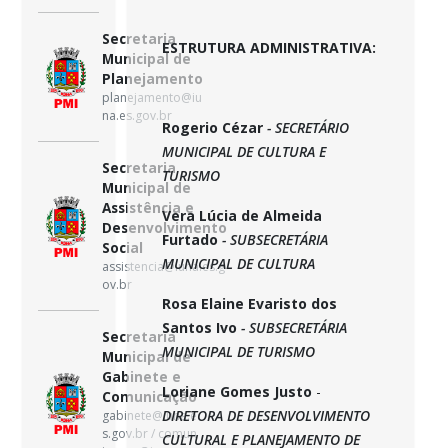
Secretaria
ESTRUTURA ADMINISTRATIVA:
Municipal de
Planejamento
planejamento@iu
na.es.gov.br
Rogerio Cézar
- SECRETÁRIO
MUNICIPAL DE CULTURA E
Secretaria
TURISMO
Municipal de
Assistência e
Vera Lúcia de Almeida
Desenvolvimento
Furtado
- SUBSECRETÁRIA
Social
MUNICIPAL DE CULTURA
assistencia@iuna.es.g
ov.br
Rosa Elaine Evaristo dos
Santos Ivo
- SUBSECRETÁRIA
Secretaria
MUNICIPAL DE TURISMO
Municipal de
Gabinete e
Loriane Gomes Justo
-
Comunicação
DIRETORA DE DESENVOLVIMENTO
gabinete@iuna.e
s.gov.br / comun
CULTURAL E PLANEJAMENTO DE