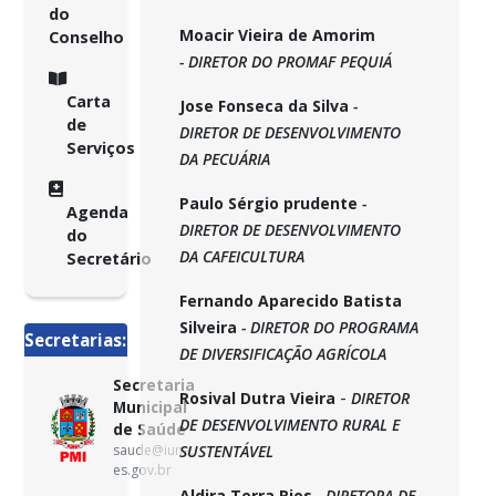
do
Moacir Vieira de Amorim
Conselho
- DIRETOR DO PROMAF PEQUIÁ
Carta
Jose Fonseca da Silva
-
de
DIRETOR DE DESENVOLVIMENTO
Serviços
DA PECUÁRIA
Paulo Sérgio prudente
-
Agenda
DIRETOR DE DESENVOLVIMENTO
do
DA CAFEICULTURA
Secretário
Fernando Aparecido Batista
Silveira
- DIRETOR DO PROGRAMA
Secretarias:
DE DIVERSIFICAÇÃO AGRÍCOLA
Secretaria
-
Rosival Dutra Vieira
DIRETOR
Municipal
DE DESENVOLVIMENTO RURAL E
de Saúde
saude@iuna.
SUSTENTÁVEL
es.gov.br
Aldira Terra Rios
- DIRETORA DE