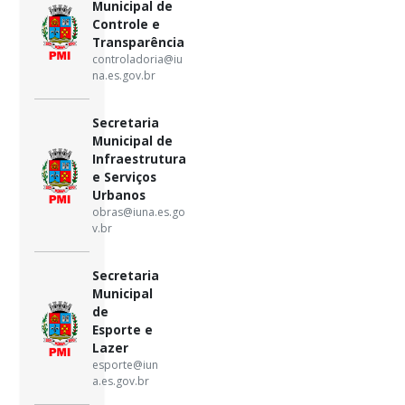
Municipal de
Controle e
Transparência
controladoria@iu
na.es.gov.br
Secretaria
Municipal de
Infraestrutura
e Serviços
Urbanos
obras@iuna.es.go
v.br
Secretaria
Municipal
de
Esporte e
Lazer
esporte@iun
a.es.gov.br