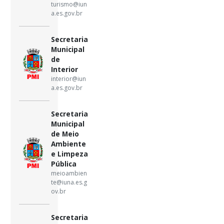
turismo@iun
a.es.gov.br
Secretaria
Municipal
de
Interior
interior@iun
a.es.gov.br
Secretaria
Municipal
de Meio
Ambiente
e Limpeza
Pública
meioambien
te@iuna.es.g
ov.br
Secretaria