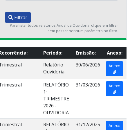
Filtrar
Para listar todos relatórios Anual da Ouvidoria, clique em filtrar
sem passar nenhum parâmetro no filtro.
Recorrência:
Período:
Emissão:
Anexo:
Trimestral
Relatório
30/06/2026
Anexo
Ouvidoria
Trimestral
RELATÓRIO
31/03/2026
Anexo
1º
TRIMESTRE
2026 -
OUVIDORIA
Trimestral
RELATÓRIO
31/12/2025
Anexo