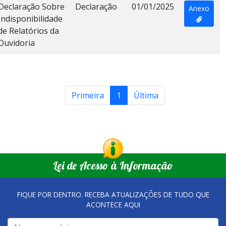
Declaração Sobre
Declaração
01/01/2025
Anexo
Indisponibilidade
de Relatórios da
Ouvidoria
Primeira
1
Última
Lei de Acesso à Informação
FIQUE POR DENTRO. RECEBA ATUALIZAÇÕES DE TUDO QUE
ACONTECE AQUI