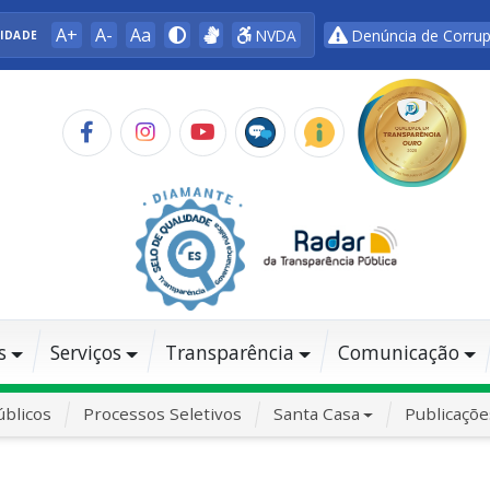
A+
A-
Aa
NVDA
Denúncia de Corru
LIDADE
s
Serviços
Transparência
Comunicação
blicos
Processos Seletivos
Santa Casa
Publicaçõe