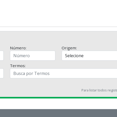
Número:
Origem:
Termos:
Para listar todos regis