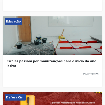
gerais da rede de educação.
comunicacao@iuna.es.gov.br
Educação
Escolas passam por manutenções para o início do ano
letivo
23/01/2026
Defesa Civil