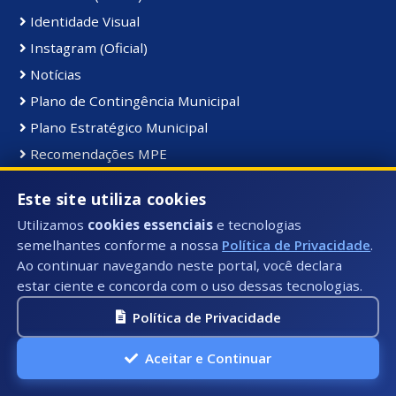
Identidade Visual
Instagram (Oficial)
Notícias
Plano de Contingência Municipal
Plano Estratégico Municipal
Recomendações MPE
Transporte Escolar
Este site utiliza cookies
YouTube (Oficial)
Utilizamos
cookies essenciais
e tecnologias
semelhantes conforme a nossa
Política de Privacidade
.
Receitas:
Ao continuar navegando neste portal, você declara
estar ciente e concorda com o uso dessas tecnologias.
Arrecadação das Receitas por Percentual
Legislação Tributária Municipal
Política de Privacidade
Orçamento das Receitas
Aceitar e Continuar
Receita Lançada
Receita Realizada