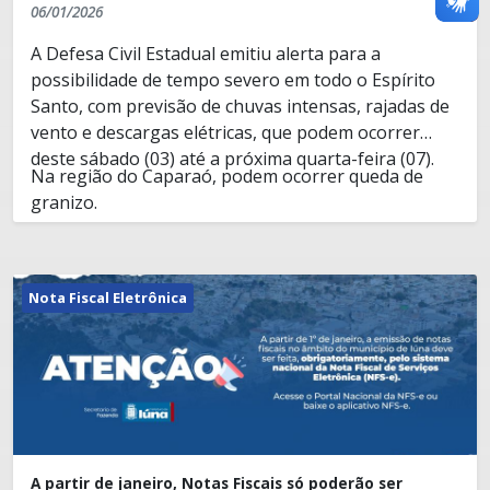
06/01/2026
A Defesa Civil Estadual emitiu alerta para a
possibilidade de tempo severo em todo o Espírito
Santo, com previsão de chuvas intensas, rajadas de
vento e descargas elétricas, que podem ocorrer
deste sábado (03) até a próxima quarta-feira (07).
Na região do Caparaó, podem ocorrer queda de
granizo.
"Devido a atuação de um intenso corredor de
umidade, a probabilidade de ocorrência de tempo
severo no Espírito Santo é elevada. Para hoje,
Nota Fiscal Eletrônica
sábado, o aviso de impacto alto concentra na parte
da região serrana, sul e Caparaó. O Restante do
Fiquem em alerta!
Estado está sobre aviso de impacto moderado".
Informou a meteorologista, Ana Letícia Melo, em
Em caso de emergência ligue para:
comunicado oficial.
Defesa Civil de Iúna - (28) 99940-5094 ou Corpo de
Bombeiros - 193.
A partir de janeiro, Notas Fiscais só poderão ser