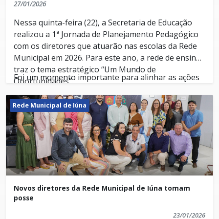
27/01/2026
Nessa quinta-feira (22), a Secretaria de Educação
realizou a 1ª Jornada de Planejamento Pedagógico
com os diretores que atuarão nas escolas da Rede
Municipal em 2026. Para este ano, a rede de ensino
traz o tema estratégico “Um Mundo de
Foi um momento importante para alinhar as ações
Oportunidades”.
pedagógicas e administrativas, promover
discussões sobre inclusão, educação especial e o
Rede Municipal de Iúna
desenvolvimento integral dos estudantes.
A 1ª Jornada de Planejamento Pedagógico contou
com a participação do chefe do setor de Recursos
Humanos, Luciano Machado, e da coordenadora
pedagógica, Luana Balma Carastro, onde
apresentaram as orientações iniciais para que os
Novos diretores da Rede Municipal de Iúna tomam
diretores façam o acolhimento e a jornada
posse
pedagógica com os professores, acolhimento dos
Setor de Comunicação Institucional
alunos no início das aulas, além de orientações
23/01/2026