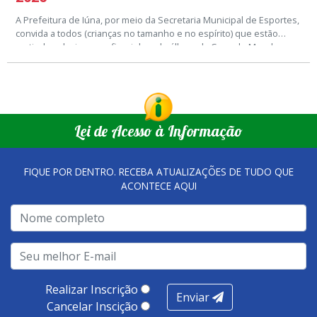
A Prefeitura de Iúna, por meio da Secretaria Municipal de Esportes,
convida a todos (crianças no tamanho e no espírito) que estão
curtindo colecionar as figurinhas do álbum da Copa do Mundo
O encontro vai acontecer toda sexta-feira, das 16h às 18h.
2026, para participarem da troca de figurinhas que vai acontecer no
Ginásio de Esportes Romeu Rios.
Setor de Comunicação Institucional
comunicacao@iuna.es.gov.br
Lei de Acesso à Informação
FIQUE POR DENTRO. RECEBA ATUALIZAÇÕES DE TUDO QUE
ACONTECE AQUI
Realizar Inscrição
Enviar
Cancelar Inscição