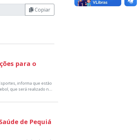
Copiar
ições para o
 Esportes, informa que estão
ebol, que será realizado no
 sede da Secretaria
nicipal de Esportes, para
ra, 6 de julho, com
Saúde de Pequiá
s 13h às 17h.
 valoriza o esporte, promove
sso município.