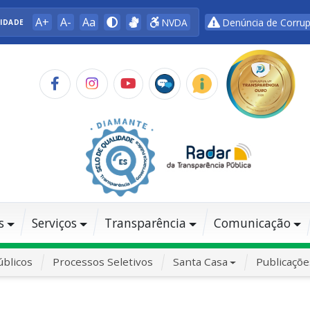
A+
A-
Aa
NVDA
Denúncia de Corru
LIDADE
s
Serviços
Transparência
Comunicação
blicos
Processos Seletivos
Santa Casa
Publicaçõe