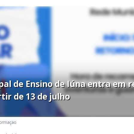
al de Ensino de Iúna entra em r
tir de 13 de julho
formaçao