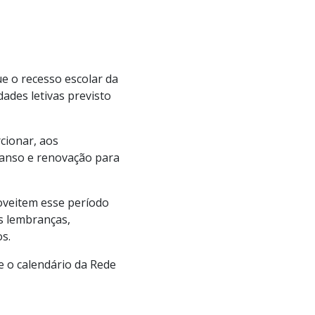
ue o recesso escolar da
dades letivas previsto
cionar, aos
canso e renovação para
roveitem esse período
as lembranças,
s.
e o calendário da Rede