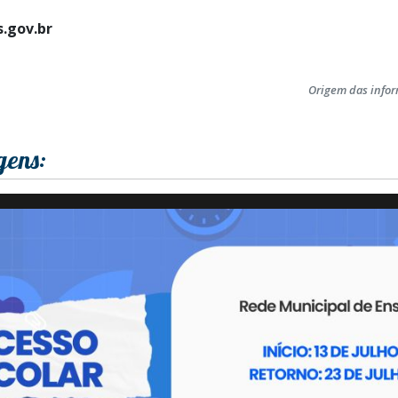
.gov.br
Origem das info
gens: