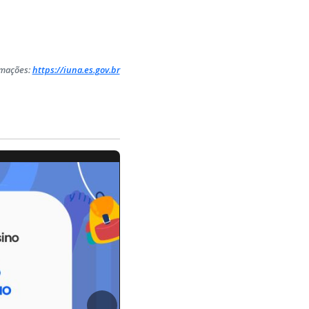
rmações:
https://iuna.es.gov.br