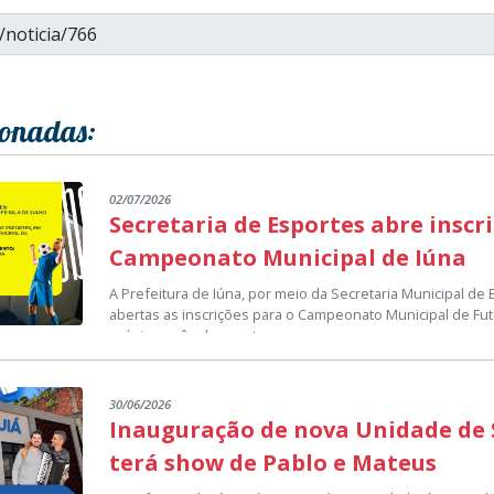
ionadas:
02/07/2026
Secretaria de Esportes abre inscr
Campeonato Municipal de Iúna
A Prefeitura de Iúna, por meio da Secretaria Municipal de
abertas as inscrições para o Campeonato Municipal de Fut
próximo mês de agosto.
As equipes interessadas em participar deverão procurar a
Municipal de Esportes, localizada em anexo ao Ginásio Mu
obter mais informações e efetuar a inscrição.
30/06/2026
O período de inscrições terá início na próxima segunda-fei
Inauguração de nova Unidade de 
atendimento de segunda a sexta-feira, das 8h às 11h e da
terá show de Pablo e Mateus
Participe e faça parte de mais uma grande competição que
a integração entre as equipes e fortalece o futebol em no