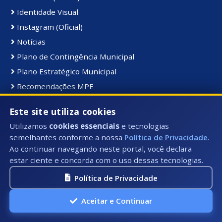
Identidade Visual
Instagram (Oficial)
Notícias
Plano de Contingência Municipal
Plano Estratégico Municipal
Recomendações MPE
Transporte Escolar
Este site utiliza cookies
YouTube (Oficial)
Utilizamos
cookies essenciais
e tecnologias
semelhantes conforme a nossa
Política de Privacidade
.
Receitas:
Ao continuar navegando neste portal, você declara
estar ciente e concorda com o uso dessas tecnologias.
Arrecadação das Receitas por Percentual
Legislação Tributária Municipal
Política de Privacidade
Orçamento das Receitas
Aceitar e Continuar
Receita Lançada
Receita Realizada