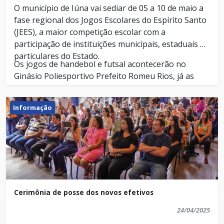
O município de Iúna vai sediar de 05 a 10 de maio a
fase regional dos Jogos Escolares do Espírito Santo
(JEES), a maior competição escolar com a
participação de instituições municipais, estaduais e
particulares do Estado.
Os jogos de handebol e futsal acontecerão no
Ginásio Poliesportivo Prefeito Romeu Rios, já as
modalidades vôlei e basquete serão no CEEFMTI
Henrique Coutinho.
Informação
A abertura acontece no dia 05, às 13h, no Ginásio
Poliesportivo.
Participam dessa competição diversas escolas que
foram classificadas na fase municipal que aconteceu
em suas respectivas cidades, sendo elas Alegre,
Apiacá, Bom Jesus do Norte, Divino de São
Cerimônia de posse dos novos efetivos
Lourenço, Dores do Rio Preto, Guaçuí, Ibatiba,
Os vencedores passam para a fase estadual que
24/04/2025
Ibitirama, Irupi, Iúna, Jerônimo Monteiro, Muniz
acontece no SESC de Guarapari, de 30 de junho a 05