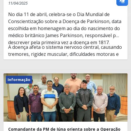
11/04/2025
No dia 11 de abril, celebra-se o Dia Mundial de
Conscientização sobre a Doença de Parkinson, data
escolhida em homenagem ao dia do nascimento do
médico britânico James Parkinson, responsável por
descrever pela primeira vez a doença em 1817.
A doença afeta o sistema nervoso central, causando
tremores, rigidez muscular, dificuldades motoras e
alterações no equilíbrio.
Estima-se que mais de 10 milhões de pessoas no
mundo sofram com Parkinson, e no Brasil, cerca de
Informação
200 mil casos são registrados, principalmente em
pessoas com mais de 60 anos.
Além dos sintomas motores, a doença também pode
afetar o humor e as funções cognitivas, como
memória e concentração. O tratamento envolve
fisioterapia, terapia ocupacional e medicamentos,
Comandante da PM de Iúna orienta sobre a Operação