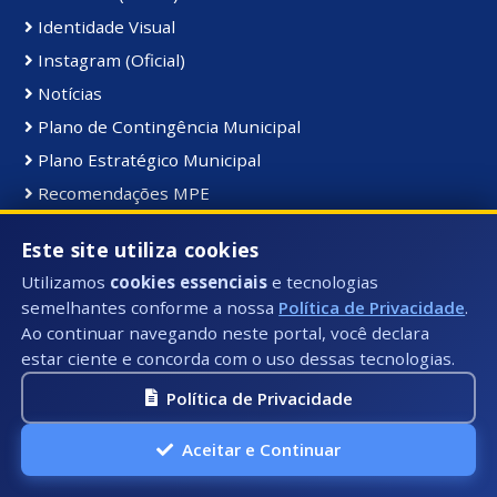
Identidade Visual
Instagram (Oficial)
Notícias
Plano de Contingência Municipal
Plano Estratégico Municipal
Recomendações MPE
Transporte Escolar
Este site utiliza cookies
YouTube (Oficial)
Utilizamos
cookies essenciais
e tecnologias
semelhantes conforme a nossa
Política de Privacidade
.
Receitas:
Ao continuar navegando neste portal, você declara
estar ciente e concorda com o uso dessas tecnologias.
Arrecadação das Receitas por Percentual
Legislação Tributária Municipal
Política de Privacidade
Orçamento das Receitas
Aceitar e Continuar
Receita Lançada
Receita Realizada