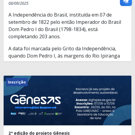
08/09/2025
A Independência do Brasil, instituída em 07 de
setembro de 1822 pelo então Imperador do Brasil
Dom Pedro I do Brasil (1798-1834), está
completando 203 anos.
A data foi marcada pelo Grito da Independência,
quando Dom Pedro I, às margens do Rio Ipiranga
(SP), entoou a frase simbólica “Independência ou
morte”. Indicando a separação entre Brasil e
Portugal, na qual o Brasil deixou de ser uma colônia
Inscrição
portuguesa (desde o ano 1500) e passou a ser uma
nação independente.
Setor de Comunicação Institucional
comunicacao@iuna.es.gov.br
2ª edição do projeto Gênesis