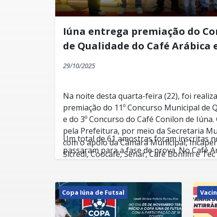
Iúna entrega premiação do Co
de Qualidade do Café Arábica 
29/10/2025
Na noite desta quarta-feira (22), foi reali
premiação do 11º Concurso Municipal de Q
e do 3º Concurso do Café Conilon de Iúna.
pela Prefeitura, por meio da Secretaria Mu
Um total de 61 amostras foram inscritas n
com o apoio da Câmara Municipal, Incaper,
passaram para a fase de prova. No Café Ar
Sicredi, Coocafé, Senar, Café Bonfim e Tec
12 amostras na categoria Cereja
Descascado/Desmucilado/Despolpado, dua
Natural. Enquanto na categoria única do c
No Concurso Municipal de Qualidade do Ca
Copa Iúna de Futsal
Vaci
classificadas.
premiados os cinco primeiros na categoria
Descascado/Desmucilado/Despolpado e na 