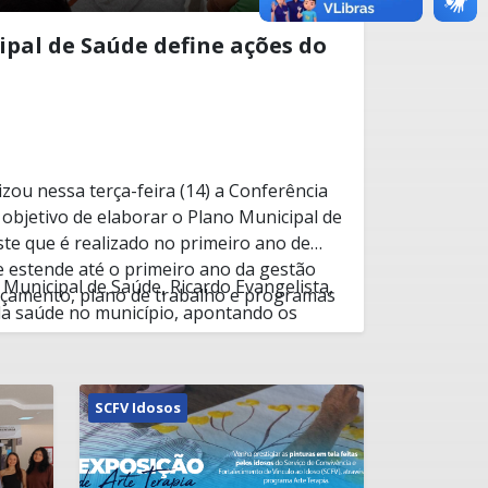
pal de Saúde define ações do
izou nessa terça-feira (14) a Conferência
objetivo de elaborar o Plano Municipal de
te que é realizado no primeiro ano de
e estende até o primeiro ano da gestão
Municipal de Saúde, Ricardo Evangelista,
orçamento, plano de trabalho e programas
a saúde no município, apontando os
ivos, bem como os avanços, para que
e os participantes da conferência possam
 serem realizadas nos próximos anos.
Epidemiológica, Marília Machado, mostrou
SCFV Idosos
eros de atendimentos mais registrados
ulose, dengue, antirrabica, doenças
omose, hepatites, sífilis entre tantas