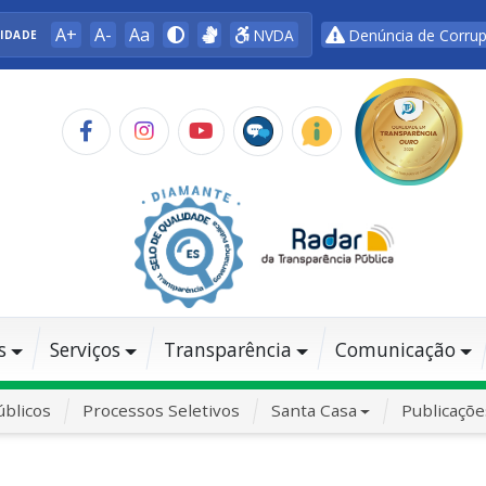
A+
A-
Aa
NVDA
Denúncia de Corru
LIDADE
s
Serviços
Transparência
Comunicação
blicos
Processos Seletivos
Santa Casa
Publicaçõe