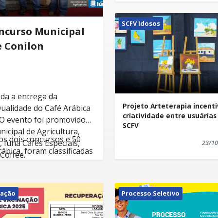
SCFV Idosos
ncurso Municipal
e Conilon
zada a entrega da
Projeto Arteterapia incent
ualidade do Café Arábica
criatividade entre usuárias
 O evento foi promovido
SCFV
nicipal de Agricultura,
os dois concursos e 50
 Iúna Cafés Especiais,
23/10
ábica, foram classificadas
 Coffee.
s na Fermentado e 11 na
afé conilon, quatro foram
fé Arábica, foram
nação
Processo Seletivo
 Cereja
categoria Natural, além