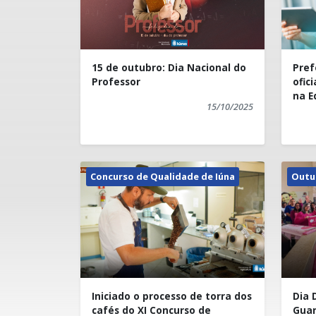
15 de outubro: Dia Nacional do
Pref
Professor
ofic
na E
15/10/2025
Concurso de Qualidade de Iúna
Outu
Iniciado o processo de torra dos
Dia 
cafés do XI Concurso de
Gua