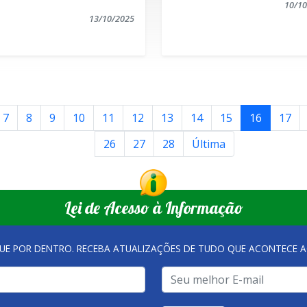
10/10
13/10/2025
7
8
9
10
11
12
13
14
15
16
17
26
27
28
Última
Lei de Acesso à Informação
QUE POR DENTRO. RECEBA ATUALIZAÇÕES DE TUDO QUE ACONTECE A