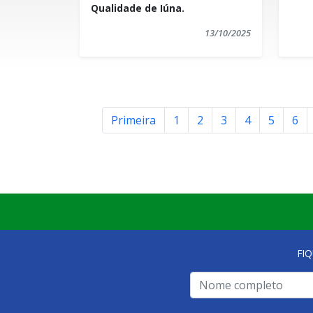
Qualidade de Iúna.
13/10/2025
Primeira
1
2
3
4
5
6
FI