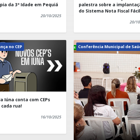
pia da 3ª Idade em Pequiá
palestra sobre a implantaç
do Sistema Nota Fiscal Fáci
20/10/2025
20/10
ari.
nça no CEP
Conferência Municipal de Saú
a Iúna conta com CEPs
 cada rua!
16/10/2025