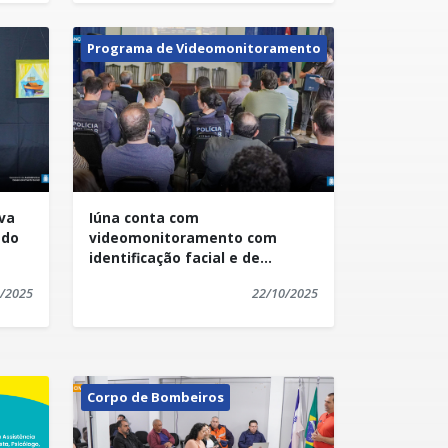
Programa de Videomonitoramento
iva
Iúna conta com
 do
videomonitoramento com
identificação facial e de
veículos
/2025
22/10/2025
Corpo de Bombeiros