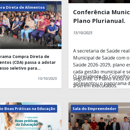
ra Direta de Alimentos
Conferência Munici
Plano Plurianual.
15/10/2025
A secretaria de Saúde real
rama Compra Direta de
Municipal de Saúde com o 
entos (CDA) passa a adotar
Saúde 2026-2029, plano es
esso seletivo para
cada gestão municipal e s
ficiários.
O presidente do Conselho 
seguinte. O Plano inclui 
15/10/2025
apresentou o panorama d
a serem executados.
pontos positivos e negat
sirvam como base para qu
dar sugestões de ações a
A diretora da Vigilância 
io Boas Práticas na Educação
Sala do Empreendedor
dados referentes aos núm
em Iúna, incluindo tuberc
autoprovocadas, esquistoss