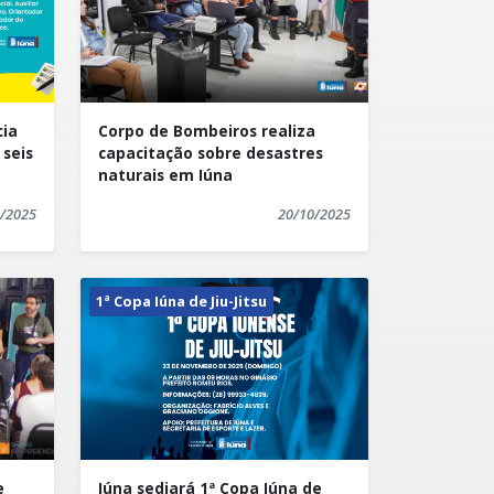
cia
Corpo de Bombeiros realiza
 seis
capacitação sobre desastres
naturais em Iúna
/2025
20/10/2025
1ª Copa Iúna de Jiu-Jitsu
e
Iúna sediará 1ª Copa Iúna de