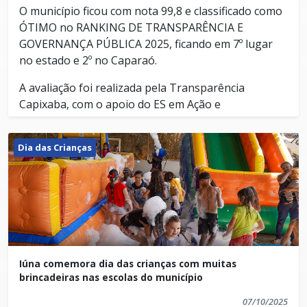
O município ficou com nota 99,8 e classificado como
ÓTIMO no RANKING DE TRANSPARÊNCIA E
GOVERNANÇA PÚBLICA 2025, ficando em 7º lugar
no estado e 2º no Caparaó.
A avaliação foi realizada pela Transparência
Capixaba, com o apoio do ES em Ação e
metodologia desenvolvida pela Transparência
Internacional – Brasil.
Dia das Crianças
Foram analisados mais de 70 critérios, divididos em
seis dimensões: Legal; Plataformas; Administração e
Governança; Obras Públicas; Transparência
Financeira e Orçamentária; e Comunicação,
Engajamento e Participação.
Os resultados de todos os municípios estão disponíveis em
https://transparenciainternacional.org.br/itgp/municipa
Iúna comemora dia das crianças com muitas
brincadeiras nas escolas do município
07/10/2025