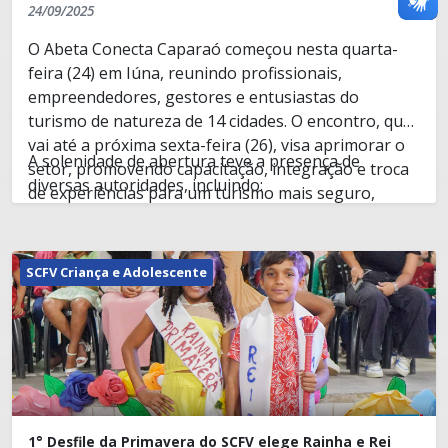
24/09/2025
O Abeta Conecta Caparaó começou nesta quarta-
feira (24) em Iúna, reunindo profissionais,
empreendedores, gestores e entusiastas do
turismo de natureza de 14 cidades. O encontro, que
vai até a próxima sexta-feira (26), visa aprimorar o
A solenidade de abertura teve a presença de
setor, promovendo capacitação, integração e troca
diversas autoridades, incluindo:
de experiências para um turismo mais seguro,
responsável e inovador.
Raphael Amorim
, secretário de Gabinete e
Comunicação.
SCFV Criança e Adolescente
Rogério Cézar
, secretário de Turismo e
Cultura.
O primeiro dia do evento contou com uma palestra
Rosa Elaine Evaristo dos Santos Ivo
,
de Luiz Del Vigna – Luizão, diretor executivo da
subsecretária de Turismo.
Abeta.
Fernanda Dornelles
, vice-presidente da Abeta.
O evento é uma realização do
Sebrae
em parceria
1° Desfile da Primavera do SCFV elege Rainha e Rei