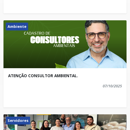
Setor de Comunicação Institucional
comunicacao@iuna.es.gov.br
Ambiente
ATENÇÃO CONSULTOR AMBIENTAL.
07/10/2025
Servidores