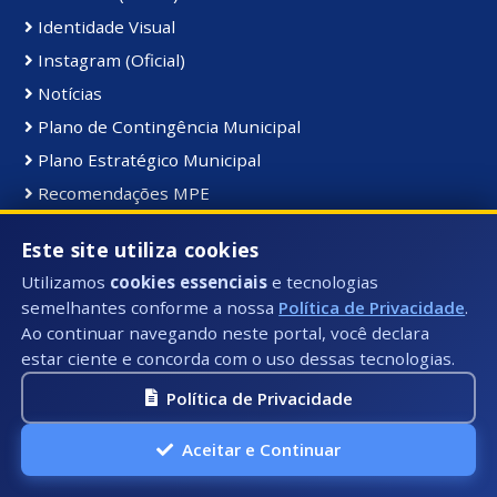
Identidade Visual
Instagram (Oficial)
Notícias
Plano de Contingência Municipal
Plano Estratégico Municipal
Recomendações MPE
Transporte Escolar
Este site utiliza cookies
YouTube (Oficial)
Utilizamos
cookies essenciais
e tecnologias
semelhantes conforme a nossa
Política de Privacidade
.
Receitas:
Ao continuar navegando neste portal, você declara
estar ciente e concorda com o uso dessas tecnologias.
Arrecadação das Receitas por Percentual
Legislação Tributária Municipal
Política de Privacidade
Orçamento das Receitas
Aceitar e Continuar
Receita Lançada
Receita Realizada