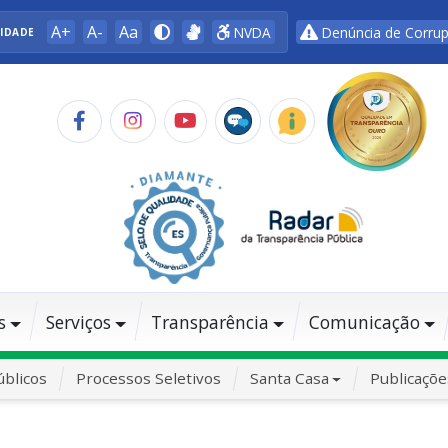
A+
A-
Aa
NVDA
Denúncia de Corru
LIDADE
s
Serviços
Transparência
Comunicação
blicos
Processos Seletivos
Santa Casa
Publicaçõe