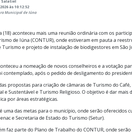
 Salatiel
2026 às 10:12:52
ura Municipal de Iúna
ra (18) aconteceu mais uma reunião ordinária com os partic
rismo de Iúna (CONTUR), onde estiveram em pauta a reestr
Turismo e projeto de instalação de biodigestores em São Jo
conteceu a nomeação de novos conselheiros e a votação par
oi contemplado, após o pedido de desligamento do president
as propostas para criação de câmaras de Turismo do Café,
l e Sustentável e Turismo Religioso. O objetivo é dar mai
ica por áreas estratégicas.
r é uma das metas para o município, onde serão oferecidos c
enac e Secretaria de Estado do Turismo (Setur).
ém faz parte do Plano de Trabalho do CONTUR, onde serão 