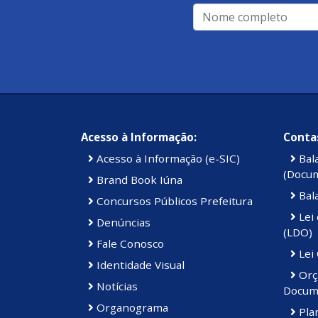
Acesso à Informação:
Contas
Acesso à Informação (e-SIC)
Bal
(Docu
Brand Book Iúna
Bal
Concursos Públicos Prefeitura
Lei 
Denúncias
(LDO)
Fale Conosco
Lei
Identidade Visual
Orç
Notícias
Docum
Organograma
Plan