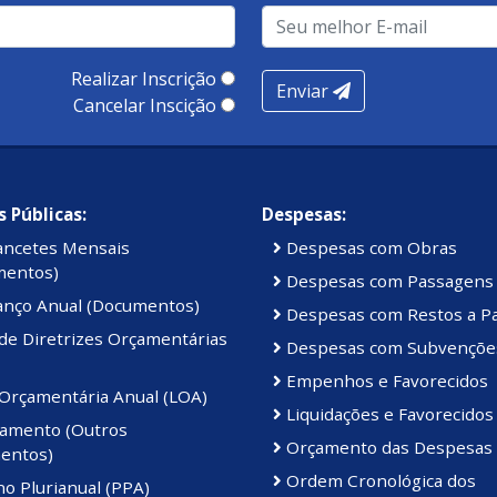
Realizar Inscrição
Enviar
Cancelar Inscição
 Públicas:
Despesas:
ancetes Mensais
Despesas com Obras
mentos)
Despesas com Passagens
anço Anual (Documentos)
Despesas com Restos a P
de Diretrizes Orçamentárias
Despesas com Subvençõe
Empenhos e Favorecidos
 Orçamentária Anual (LOA)
Liquidações e Favorecidos
amento (Outros
Orçamento das Despesas
entos)
Ordem Cronológica dos
o Plurianual (PPA)