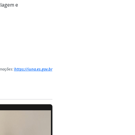
clagem e
rmações:
https://iuna.es.gov.br