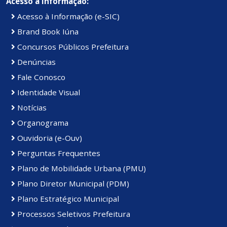
Acesso à Informação:
novos editais a serem publicados no site oficial e
encaminhados aos e-mails dos candidatos.
Acesso à Informação (e-SIC)
Brand Book Iúna
Concursos Públicos Prefeitura
Setor de Comunicação Institucional
Denúncias
comunicacao@iuna.es.gov.br
Fale Conosco
Identidade Visual
Notícias
Organograma
Ouvidoria (e-Ouv)
Perguntas Frequentes
Plano de Mobilidade Urbana (PMU)
Plano Diretor Municipal (PDM)
Plano Estratégico Municipal
Processos Seletivos Prefeitura