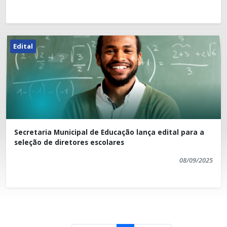
Assistente Social
Psicólogo
Orientador Social
Edital
Auxiliar Administrativo
28/01/2026
Digitador do Cadastro Único
Cargos da
Secretaria Municipal de Educação
:
Pedagogo
Secretaria Municipal de Educação lança edital para a
Professor B
seleção de diretores escolares
Professor A
08/09/2025
29/01/2026
Cargos da
Secretaria Municipal de Educação
:
Professor de Libras