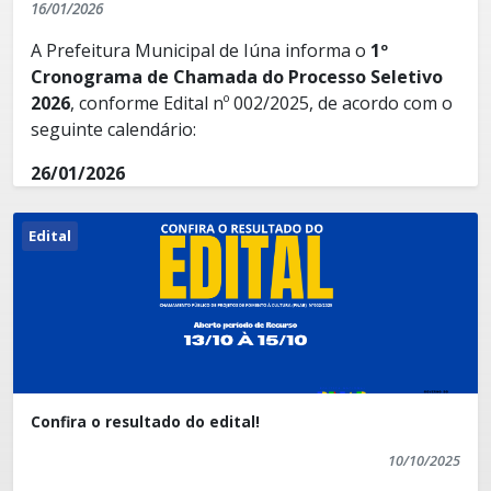
16/01/2026
A Prefeitura Municipal de Iúna informa o
1º
Cronograma de Chamada do Processo Seletivo
2026
, conforme Edital nº 002/2025, de acordo com o
seguinte calendário:
26/01/2026
Cargos da
Secretaria Municipal de Meio
Ambiente
:
Edital
Agente de Suporte Operacional (Limpeza
Pública)
Técnico em Florestas – PROESAM
27/01/2026
Confira o resultado do edital!
Cargos da
Secretaria Municipal de Assistência
Social
:
10/10/2025