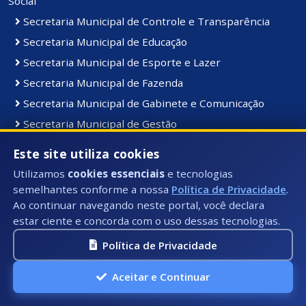
Social
Secretaria Municipal de Controle e Transparência
Secretaria Municipal de Educação
Secretaria Municipal de Esporte e Lazer
Secretaria Municipal de Fazenda
Secretaria Municipal de Gabinete e Comunicação
Secretaria Municipal de Gestão
Secretaria Municipal de Infraestrutura e Serviços
Este site utiliza cookies
Urbanos
Utilizamos
cookies essenciais
e tecnologias
Secretaria Municipal de Interior
semelhantes conforme a nossa
Política de Privacidade
.
Secretaria Municipal de Meio Ambiente e Limpeza
Ao continuar navegando neste portal, você declara
Pública
estar ciente e concorda com o uso dessas tecnologias.
Secretaria Municipal de Planejamento
Política de Privacidade
Secretaria Municipal de Saúde
Aceitar e Continuar
Secretaria Municipal de Turismo e Cultura