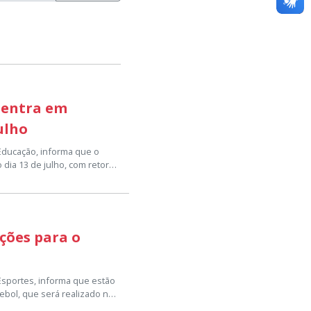
 entra em
julho
 Educação, informa que o
 dia 13 de julho, com retorno
o escolar, visando
issionais da educação, um
 ano letivo.
lunos e suas famílias
ições para o
iliar, vivenciar momentos de
e aula com entusiasmo e
dia 23 de julho, conforme o
 Esportes, informa que estão
ebol, que será realizado no