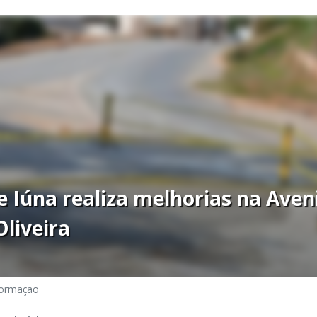
e Iúna realiza melhorias na Ave
liveira
formaçao