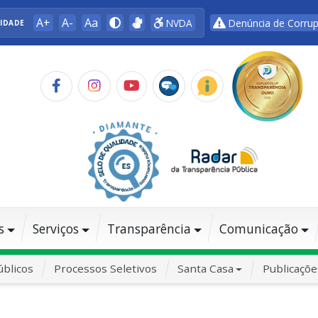
A+
A-
Aa
NVDA
Denúncia de Corru
LIDADE
s
Serviços
Transparência
Comunicação
blicos
Processos Seletivos
Santa Casa
Publicaçõe