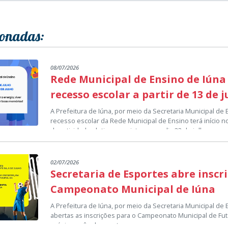
ionadas:
08/07/2026
Rede Municipal de Ensino de Iúna
recesso escolar a partir de 13 de 
A Prefeitura de Iúna, por meio da Secretaria Municipal de
recesso escolar da Rede Municipal de Ensino terá início no
das atividades letivas previsto para o dia 23 de julho.
O período de recesso representa uma pausa no calendári
proporcionar, aos estudantes, professores e demais prof
momento de descanso e renovação para a continuidade do
02/07/2026
A Secretaria Municipal de Educação deseja que todos os a
Secretaria de Esportes abre inscr
aproveitem esse período para fortalecer a convivência fam
lazer e construir boas lembranças, retornando às salas d
Campeonato Municipal de Iúna
As atividades escolares serão retomadas normalmente no 
disposição para os próximos desafios.
calendário da Rede Municipal de Ensino.
A Prefeitura de Iúna, por meio da Secretaria Municipal de
abertas as inscrições para o Campeonato Municipal de Fut
Setor de Comunicação Institucional
próximo mês de agosto.