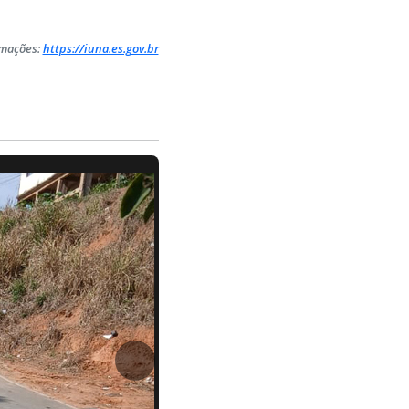
rmações:
https://iuna.es.gov.br