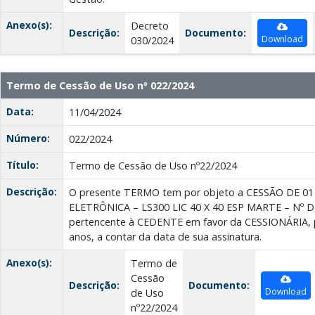
Anexo(s):
Decreto
Descrição:
Documento:
Download
030/2024
Termo de Cessão de Uso nº 022/2024
Data:
11/04/2024
Número:
022/2024
Título:
Termo de Cessão de Uso nº22/2024
Descrição:
O presente TERMO tem por objeto a CESSÃO DE 0
ELETRÔNICA – LS300 LIC 40 X 40 ESP MARTE – Nº D
pertencente à CEDENTE em favor da CESSIONÁRIA, p
anos, a contar da data de sua assinatura.
Anexo(s):
Termo de
Cessão
Descrição:
Documento:
Download
de Uso
nº22/2024