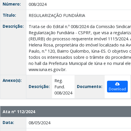
Número:
008/2024
Título:
REGULARIZAÇÃO FUNDIÁRIA
Descrição:
Trata-se do Edital n.º 008/2024 da Comissão Sindic
Regularização Fundiária - CSPRF, que visa a regulari
(REURB) do processo requerente imóvel 1115/2024. 
Helena Rosa, proprietária do imóvel localizado na A
Paulo, n.º 120, Bairro Quilombo, Iúna-ES. O objetivo 
todos os interessados sobre o trâmite do procedime
no hall da Prefeitura Municipal de Iúna e no mural el
www.iuna.es.gov.br.
Anexo(s):
Reg.
Descrição:
Documento:
Fund.
Download
008/2024
Ata nº 112/2024
Data:
08/05/2024