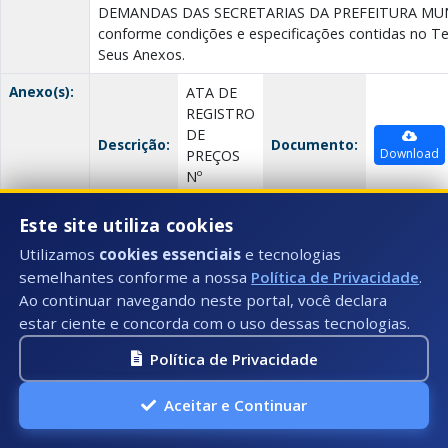
DEMANDAS DAS SECRETARIAS DA PREFEITURA MUNI
conforme condições e especificações contidas no T
Seus Anexos.
Anexo(s):
ATA DE
REGISTRO
DE
Descrição:
Documento:
Download
PREÇOS
Nº
96/2024
Este site utiliza cookies
Utilizamos
cookies essenciais
e tecnologias
Termo de Cessão de Uso nº 021/2024
semelhantes conforme a nossa
Política de Privacidade
.
Data:
Ao continuar navegando neste portal, você declara
01/04/2024
estar ciente e concorda com o uso dessas tecnologias.
Número:
021/2024
Política de Privacidade
Título:
Termo de Cessão de Uso nº21/2024
Aceitar e Continuar
Descrição:
O presente TERMO tem por objeto a CESSÃO DE U
MICRO TRATOR USADA, SEM NÚMERO DE SÉRIE, pe