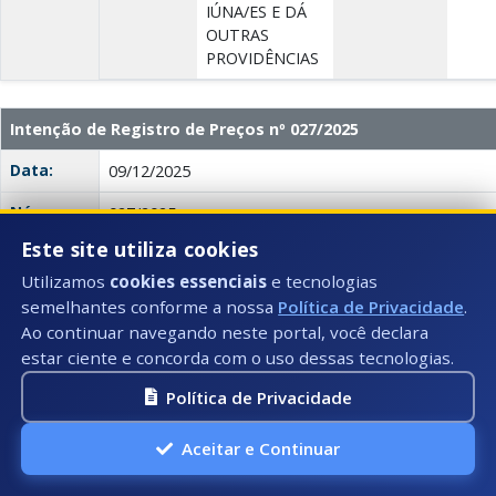
IÚNA/ES E DÁ
OUTRAS
PROVIDÊNCIAS
Intenção de Registro de Preços nº 027/2025
Data:
09/12/2025
Número:
027/2025
Este site utiliza cookies
Título:
INTENÇÃO DE REGISTRO DE PREÇO
Utilizamos
cookies essenciais
e tecnologias
Descrição:
SERVIÇOS DE ANÁLISES LABORATORIAIS DE SOLOS 
semelhantes conforme a nossa
Política de Privacidade
.
PARA ATENDIMENTO AOS PRODUTORES RURAIS DO 
Ao continuar navegando neste portal, você declara
estar ciente e concorda com o uso dessas tecnologias.
Anexo(s):
INTENÇÃO
DE
Política de Privacidade
Descrição:
Documento:
REGISTRO
Download
DE PREÇO
Aceitar e Continuar
N° 27