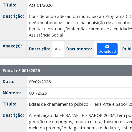
Título:
Ata 01/2026
Descrição:
Considerando adesão do município ao Programa CD
deAlimentos)que consiste na aquisição de alimentos 
familiar e distribuiçãoafamílias carentes e a entidade
Assistência Social.
Anexo(s):
Descrição:
Ata
Documento:
Publ
Download
Edital nº 001/2026
Data:
09/02/2026
Número:
001/2026
Título:
Edital de chamamento público - Feira Arte e Sabor 2
Descrição:
A realização da FEIRA “ARTE E SABOR 2026”, tem por
geração de empregos, renda, cultura, turismo e lazer
meio da promoção da gastronomia e do lazer, estimu