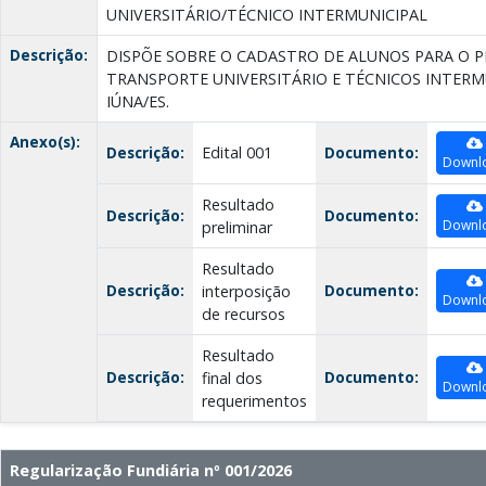
UNIVERSITÁRIO/TÉCNICO INTERMUNICIPAL
Descrição:
DISPÕE SOBRE O CADASTRO DE ALUNOS PARA O P
TRANSPORTE UNIVERSITÁRIO E TÉCNICOS INTERM
IÚNA/ES.
Anexo(s):
Descrição:
Edital 001
Documento:
Downl
Resultado
Descrição:
Documento:
Downl
preliminar
Resultado
Descrição:
Documento:
interposição
Downl
de recursos
Resultado
Descrição:
Documento:
final dos
Downl
requerimentos
Regularização Fundiária nº 001/2026