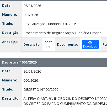
Data:
26/01/2026
Número:
001/2026
Título:
Regularização Fundiária 001/2026
Descrição:
Procedimento de Regularização Fundiária Urbana
Anexo(s):
edital
Descrição:
Documento:
Pu
Download
001
Decreto nº 006/2026
Data:
20/01/2026
Número:
006/2026
Título:
DECRETO N.º 06/2026
Descrição:
ALTERA O ART. 9º, INCISO XII, DO DECRETO Nº 05
OS CRITÉRIOS PARA O CUMPRIMENTO DA ORDEM