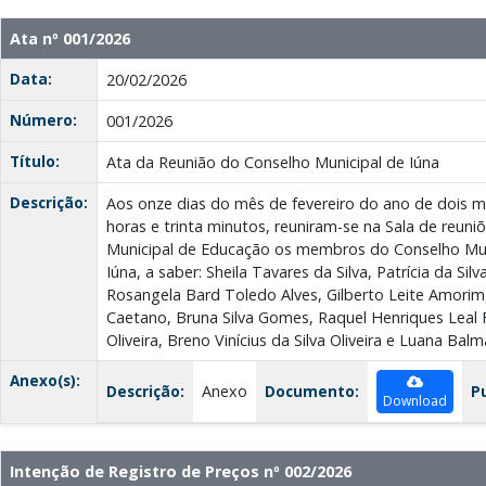
Ata nº 001/2026
Data:
20/02/2026
Número:
001/2026
Título:
Ata da Reunião do Conselho Municipal de Iúna
Descrição:
Aos onze dias do mês de fevereiro do ano de dois mil 
horas e trinta minutos, reuniram-se na Sala de reuni
Municipal de Educação os membros do Conselho Mun
Iúna, a saber: Sheila Tavares da Silva, Patrícia da Si
Rosangela Bard Toledo Alves, Gilberto Leite Amorim
Caetano, Bruna Silva Gomes, Raquel Henriques Leal F
Oliveira, Breno Vinícius da Silva Oliveira e Luana Balm
Anexo(s):
Descrição:
Anexo
Documento:
P
Download
Intenção de Registro de Preços nº 002/2026