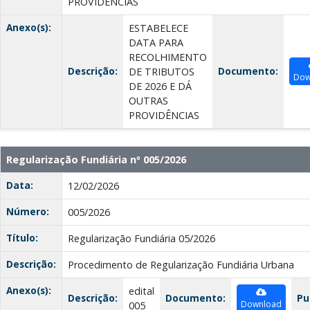
PROVIDÊNCIAS
Anexo(s):
ESTABELECE
DATA PARA
RECOLHIMENTO
Descrição:
Documento:
DE TRIBUTOS
Dow
DE 2026 E DÁ
OUTRAS
PROVIDÊNCIAS
Regularização Fundiária nº 005/2026
Data:
12/02/2026
Número:
005/2026
Título:
Regularização Fundiária 05/2026
Descrição:
Procedimento de Regularização Fundiária Urbana
Anexo(s):
edital
Descrição:
Documento:
Pu
Download
005