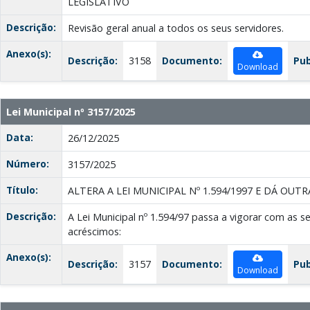
LEGISLATIVO
Descrição:
Revisão geral anual a todos os seus servidores.
Anexo(s):
Descrição:
3158
Documento:
Pub
Download
Lei Municipal nº 3157/2025
Data:
26/12/2025
Número:
3157/2025
Título:
ALTERA A LEI MUNICIPAL Nº 1.594/1997 E DÁ OUT
Descrição:
A Lei Municipal nº 1.594/97 passa a vigorar com as s
acréscimos:
Anexo(s):
Descrição:
3157
Documento:
Pub
Download