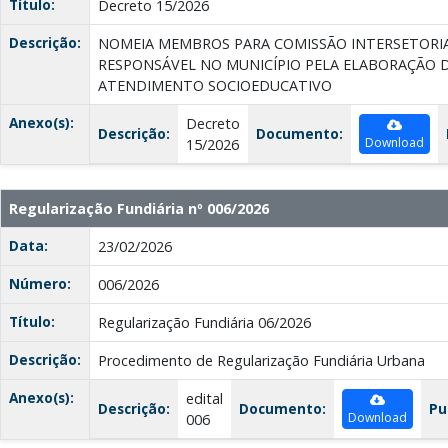
Título:
Decreto 15/2026
Descrição:
NOMEIA MEMBROS PARA COMISSÃO INTERSETORIA
RESPONSÁVEL NO MUNICÍPIO PELA ELABORAÇÃO 
ATENDIMENTO SOCIOEDUCATIVO
Anexo(s):
Decreto
Descrição:
Documento:
Download
15/2026
Regularização Fundiária nº 006/2026
Data:
23/02/2026
Número:
006/2026
Título:
Regularização Fundiária 06/2026
Descrição:
Procedimento de Regularização Fundiária Urbana
Anexo(s):
edital
Descrição:
Documento:
Pu
Download
006