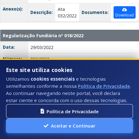
Anexo(s):
Ata
Descrição:
Documento:
Download
032/2022
Regularização Fundiária nº 018/2022
Data:
29/03/2022
Número:
018/2022
Este site utiliza cookies
Título:
REGULARIZAÇÃO FUNDIÁRIA
Utilizamos
cookies essenciais
e tecnologias
Descrição:
Este edital trata da regularização fundiária urbana 
semelhantes conforme a nossa
Política de Privacidade
.
requerentes Fabianno Sanches Bonzi, Eunice dos Sant
Ao continuar navegando neste portal, você declara
O processo tramita na Prefeitura Municipal de Iúna e
estar ciente e concorda com o uso dessas tecnologias.
regulamentar a propriedade dos imóveis localizados 
cidade.
Política de Privacidade
Anexo(s):
Reg.
Aceitar e Continuar
Descrição:
Documento:
Fund.
Download
018/2022