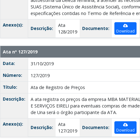
autoestima da beleza feminina, a atender as necess
SUAS (Sistema Único de Assistência Social), conform
especificações contidas no Termo de Referência e e
Anexo(s):
Ata
Descrição:
Documento:
Download
128/2019
Ata nº 127/2019
Data:
31/10/2019
Número:
127/2019
Título:
Ata de Registro de Preços
Descrição:
A ata registra os preços da empresa MBA MATE
E SERVIÇOS EIRELI para eventuais compras de madeir
de Una será o órgão participante da ATA.
Anexo(s):
Ata
Descrição:
Documento:
Download
127/2019