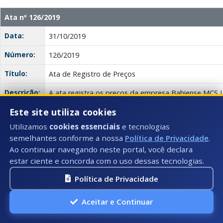
Ata nº 126/2019
Data:
31/10/2019
Número:
126/2019
Título:
Ata de Registro de Preços
Descrição:
A ata registra os preços da empresa Bahiense MCS 
compra de madeiras diversas. O Município de Iuna s
Este site utiliza cookies
da Ata de Registro de Preços.
Utilizamos
cookies essenciais
e tecnologias
Anexo(s):
Ata
semelhantes conforme a nossa
Política de Privacidade
.
Descrição:
Documento:
Download
126/2019
Ao continuar navegando neste portal, você declara
estar ciente e concorda com o uso dessas tecnologias.
Ata nº 125/2019
Política de Privacidade
Data:
21/10/2019
Aceitar e Continuar
Número:
125/2019