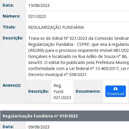
Data:
15/08/2023
Número:
021/2023
Título:
REGULARIZAÇÃO FUNDIÁRIA
Descrição:
Trata-se do Edital Nº 021/2023 da Comissão Sindic
Regularização Fundiária - CSPRF, que visa à regulari
(REURB) para o processo requerente imóvel 681/202
Gonçalves e localizado na Rua Adílio de Souza n° 86, 
Iúna/ES. O edital foi publicado pela Prefeitura Munic
conformidade com a Lei federal n° 13.465/2017, Lei 
Decreto municipal n° 038/2021.
Anexo(s):
Reg.
Descrição:
Documento:
Fund.
Download
021/2023
Regularização Fundiária nº 019/2023
Data:
09/08/2023