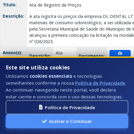
Título:
Ata de Registro de Preços
Descrição:
A ata registra os preços da empresa DL DENTAL L
materiais de consumo odontológico, a ser utilizada
pela Secretaria Municipal de Saúde do Município de 
alcançou a primeira colocação na licitação na modal
nº 026/2023.
Anexo(s):
Ata
Descrição:
Documento:
Download
100/2023
Este site utiliza cookies
Utilizamos
cookies essenciais
e tecnologias
Ata nº 089/2023
semelhantes conforme a nossa
Política de Privacidade
.
Data:
Ao continuar navegando neste portal, você declara
19/07/2023
estar ciente e concorda com o uso dessas tecnologias.
Número:
089/2023
Política de Privacidade
Título:
Ata de Registro de Preços
Aceitar e Continuar
Descrição:
O município de Iuna - ES, por meio da Secretaria Mu
prefeito municipal, resolve registrar os preços da 