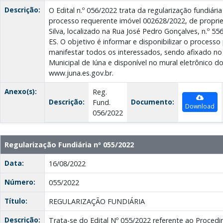
Descrição:
O Edital n.º 056/2022 trata da regularização fundiár
processo requerente imóvel 002628/2022, de propri
Silva, localizado na Rua José Pedro Gonçalves, n.º 55
ES. O objetivo é informar e disponibilizar o process
manifestar todos os interessados, sendo afixado no h
Municipal de Iúna e disponível no mural eletrônico do
www.juna.es.gov.br.
Anexo(s):
Reg.
Descrição:
Documento:
Fund.
Download
056/2022
Regularização Fundiária nº 055/2022
Data:
16/08/2022
Número:
055/2022
Título:
REGULARIZAÇÃO FUNDIÁRIA
Descrição:
Trata-se do Edital Nº 055/2022 referente ao Proced