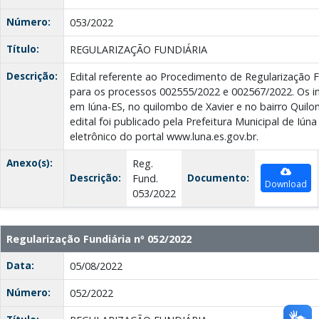
Número:
053/2022
Título:
REGULARIZAÇÃO FUNDIÁRIA
Descrição:
Edital referente ao Procedimento de Regularização 
para os processos 002555/2022 e 002567/2022. Os im
em Iúna-ES, no quilombo de Xavier e no bairro Quil
edital foi publicado pela Prefeitura Municipal de Iúna
eletrônico do portal www.luna.es.gov.br.
Anexo(s):
Reg.
Descrição:
Documento:
Fund.
Download
053/2022
Regularização Fundiária nº 052/2022
Data:
05/08/2022
Número:
052/2022