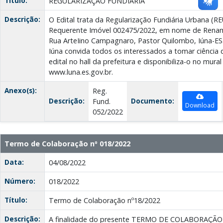
Título:
REGULARIZAÇÃO FUNDIÁRIA
Descrição:
O Edital trata da Regularização Fundiária Urbana (
Requerente Imóvel 002475/2022, em nome de Renam
Rua ArteIino Campagnaro, Pastor Quilombo, Iúna-ES. 
Iúna convida todos os interessados a tomar ciência
edital no hall da prefeitura e disponibiliza-o no mural
www.luna.es.gov.br.
Anexo(s):
Reg.
Descrição:
Documento:
Fund.
Download
052/2022
Termo de Colaboração nº 018/2022
Data:
04/08/2022
Número:
018/2022
Título:
Termo de Colaboração nº18/2022
Descrição:
A finalidade do presente TERMO DE COLABORAÇÃ