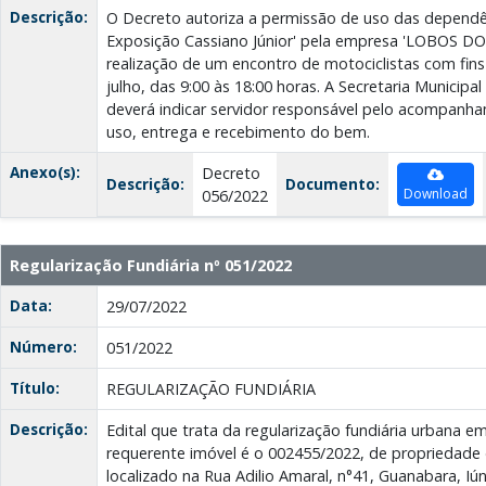
Descrição:
O Decreto autoriza a permissão de uso das dependê
Exposição Cassiano Júnior' pela empresa 'LOBOS D
realização de um encontro de motociclistas com fins
julho, das 9:00 às 18:00 horas. A Secretaria Municipal 
deverá indicar servidor responsável pelo acompanh
uso, entrega e recebimento do bem.
Anexo(s):
Decreto
Descrição:
Documento:
Download
056/2022
Regularização Fundiária nº 051/2022
Data:
29/07/2022
Número:
051/2022
Título:
REGULARIZAÇÃO FUNDIÁRIA
Descrição:
Edital que trata da regularização fundiária urbana e
requerente imóvel é o 002455/2022, de propriedade
localizado na Rua Adilio Amaral, n°41, Guanabara, Iún