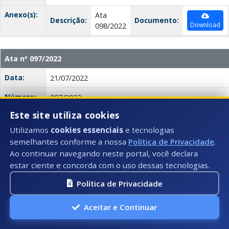
Anexo(s):
Ata
Descrição:
Documento:
Download
098/2022
Ata nº 097/2022
Data:
21/07/2022
Número:
097/2022
Este site utiliza cookies
Título:
Ata de Registro de Preços
Utilizamos
cookies essenciais
e tecnologias
Descrição:
A ata registra os preços da empresa J DE PAULA DI
semelhantes conforme a nossa
Política de Privacidade
.
fornecimento de óleos lubrificantes e outros fluidos 
Ao continuar navegando neste portal, você declara
quantidade cotada, obedecendo às condições previst
estar ciente e concorda com o uso dessas tecnologias.
também especifica os preços unitários e o respectiv
identificação da empresa e seus contatos.
Política de Privacidade
Anexo(s):
Ata
Descrição:
Documento:
Aceitar e Continuar
Download
097/2022