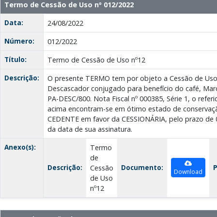
Termo de Cessão de Uso nº 012/2022
Data:
24/08/2022
Número:
012/2022
Título:
Termo de Cessão de Uso nº12
Descrição:
O presente TERMO tem por objeto a Cessão de Uso
Descascador conjugado para benefício do café, Marc
PA-DESC/800. Nota Fiscal nº 000385, Série 1, o refe
acima encontram-se em ótimo estado de conservaçã
CEDENTE em favor da CESSIONÁRIA, pelo prazo de 02
da data de sua assinatura.
Anexo(s):
Termo
de
Descrição:
Documento:
P
Cessão
Download
de Uso
nº12