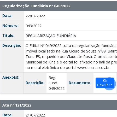
Regularização Fundiária nº 049/2022
Data:
22/07/2022
Número:
049/2022
Título:
REGULARIZAÇÃO FUNDIÁRIA
Descrição:
O Edital Nº 049/2022 trata da regularização fundiár
imóvel localizado na Rua Cícero de Souza n°89, Bair
Tuna-ES, requerido por Claudete Rosa. O processo tr
Municipal de Iúna e o edital foi afixado no hall da pre
no mural eletrônico do portal www.luna.es.cov.br.
Anexo(s):
Reg.
Descrição:
Documento:
Fund.
Download
049/2022
Ata nº 121/2022
Data:
21/07/2022