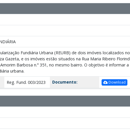
NDIÁRIA
gularização Fundiária Urbana (REURB) de dois imóveis localizados no
eza Gazeta, e os imóveis estão situados na Rua Maria Ribeiro Flori
Amorim Barbosa n.º 351, no mesmo bairro. O objetivo é informar a
iária urbana.
Documento:
Reg. Fund. 003/2023
Download