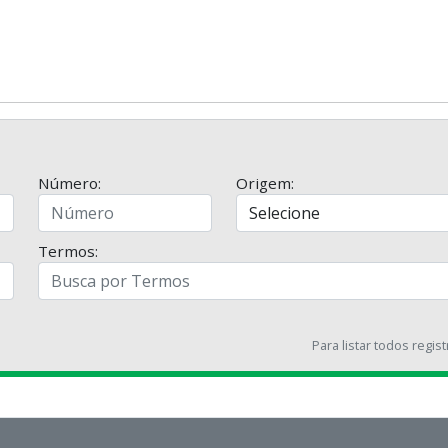
Número:
Origem:
Termos:
Para listar todos regis