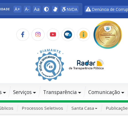
A+
A-
Aa
NVDA
Denúncia de Corru
LIDADE
s
Serviços
Transparência
Comunicação
blicos
Processos Seletivos
Santa Casa
Publicaçõe