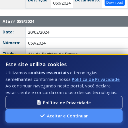
Download
060/2024
Ata nº 059/2024
Data:
20/02/2024
Número:
059/2024
Título:
Ata de Registro de Preços
Este site utiliza cookies
Descrição:
A ata registra os preços da empresa ATS Multiservi
serviços de locação de equipamentos diversos para 
Utilizamos
cookies essenciais
e tecnologias
às necessidades das secretarias requisitantes da mu
semelhantes conforme a nossa
Política de Privacidade
.
foram homologados no Pregão Eletrônico nº 094/202
Ao continuar navegando neste portal, você declara
para contratações futuras.
estar ciente e concorda com o uso dessas tecnologias.
Anexo(s):
Ata
Política de Privacidade
Descrição:
Documento:
Download
059/2024
Aceitar e Continuar
Ata nº 058/2024