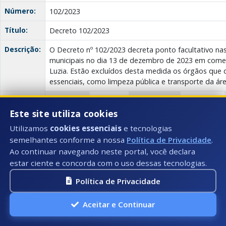
Número:
102/2023
Título:
Decreto 102/2023
Descrição:
O Decreto nº 102/2023 decreta ponto facultativo nas
municipais no dia 13 de dezembro de 2023 em com
Luzia. Estão excluídos desta medida os órgãos qu
essenciais, como limpeza pública e transporte da ár
Anexo(s):
Decreto
Descrição:
Documento:
Download
102/2023
Este site utiliza cookies
Utilizamos
cookies essenciais
e tecnologias
semelhantes conforme a nossa
Política de Privacidade
.
Regularização Fundiária nº 040/2023
Ao continuar navegando neste portal, você declara
Data:
estar ciente e concorda com o uso dessas tecnologias.
04/12/2023
Política de Privacidade
Número:
040/2023
Título:
REGULARIZAÇÃO FUNDIÁRIA
Aceitar e Continuar
Descrição:
O Edital Nº 040/2023 trata da Regularização Fundiá