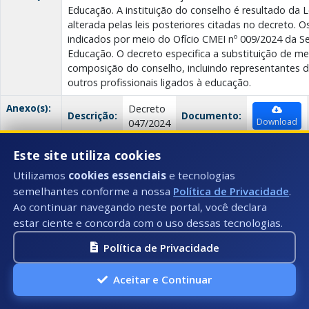
Educação. A instituição do conselho é resultado da L
alterada pelas leis posteriores citadas no decreto.
indicados por meio do Ofício CMEI nº 009/2024 da Se
Educação. O decreto especifica a substituição de m
composição do conselho, incluindo representantes 
outros profissionais ligados à educação.
Anexo(s):
Decreto
Descrição:
Documento:
Download
047/2024
Este site utiliza cookies
Ata nº 290/2024
Utilizamos
cookies essenciais
e tecnologias
semelhantes conforme a nossa
Política de Privacidade
.
Data:
27/05/2024
Ao continuar navegando neste portal, você declara
Número:
290/2024
estar ciente e concorda com o uso dessas tecnologias.
Título:
Ata de Adesão a ATA DE SERVIÇO DE PREPARO E D
Política de Privacidade
ALIMENTAÇÃO BALANCEADA
Aceitar e Continuar
Descrição:
Ata de Adesão para serviço de preparo e distribuiçã
balanceada e em condições higiênico-sanitárias ad