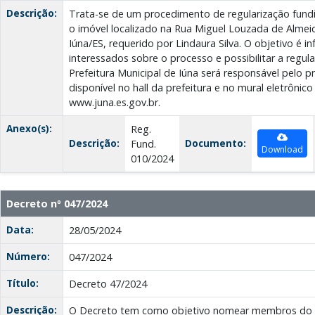
Descrição:
Trata-se de um procedimento de regularização fund
o imóvel localizado na Rua Miguel Louzada de Almeid
Iúna/ES, requerido por Lindaura Silva. O objetivo é i
interessados sobre o processo e possibilitar a regula
Prefeitura Municipal de Iúna será responsável pelo p
disponível no hall da prefeitura e no mural eletrônico
www.juna.es.gov.br.
Anexo(s):
Reg.
Descrição:
Documento:
Fund.
Download
010/2024
Decreto nº 047/2024
Data:
28/05/2024
Número:
047/2024
Título:
Decreto 47/2024
Descrição:
O Decreto tem como objetivo nomear membros do C