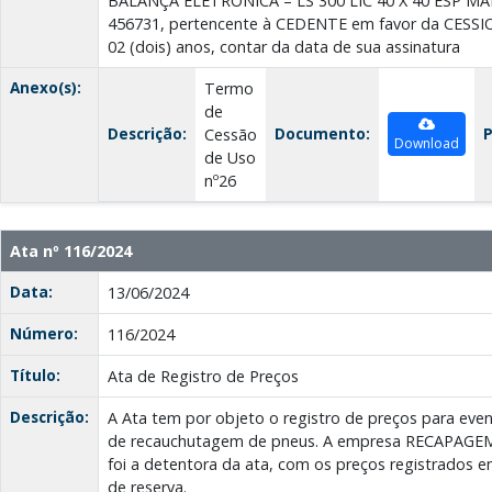
BALANÇA ELETRÔNICA – LS 300 LIC 40 X 40 ESP MA
456731, pertencente à CEDENTE em favor da CESSI
02 (dois) anos, contar da data de sua assinatura
Anexo(s):
Termo
de
Descrição:
Documento:
P
Cessão
Download
de Uso
nº26
Ata nº 116/2024
Data:
13/06/2024
Número:
116/2024
Título:
Ata de Registro de Preços
Descrição:
A Ata tem por objeto o registro de preços para even
de recauchutagem de pneus. A empresa RECAPAGEM
foi a detentora da ata, com os preços registrados 
de reserva.