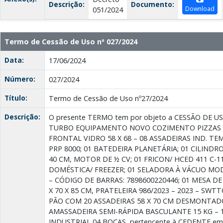
Descrição:
Documento:
Download
051/2024
Termo de Cessão de Uso nº 027/2024
Data:
17/06/2024
Número:
027/2024
Título:
Termo de Cessão de Uso nº27/2024
Descrição:
O presente TERMO tem por objeto a CESSÃO DE U
TURBO EQUIPAMENTO NOVO COZIMENTO PIZZAS
FRONTAL VIDRO 58 X 68 – 08 ASSADEIRAS IND. TE
PRP 8000; 01 BATEDEIRA PLANETÁRIA; 01 CILIND
40 CM, MOTOR DE ½ CV; 01 FRICON/ HCED 411 C-1
DOMÉSTICA/ FREEZER; 01 SELADORA À VÁCUO MOD
– CÓDIGO DE BARRAS: 7898600220446; 01 MESA D
X 70 X 85 CM, PRATELEIRA 986/2023 – 2023 – SWT
PÃO COM 20 ASSADEIRAS 58 X 70 CM DESMONTADO 
AMASSADEIRA SEMI-RÁPIDA BASCULANTE 15 KG – 1
INDUSTRIAL 04 BOCAS, pertencente à CEDENTE em 