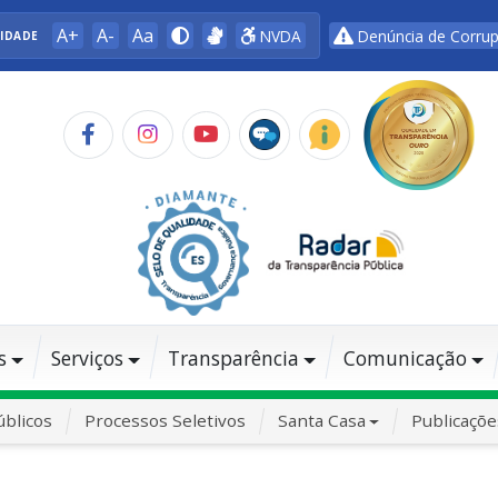
A+
A-
Aa
NVDA
Denúncia de Corru
LIDADE
s
Serviços
Transparência
Comunicação
blicos
Processos Seletivos
Santa Casa
Publicaçõe