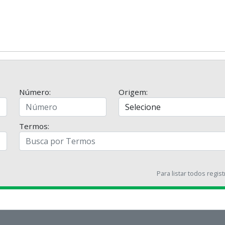
Número:
Origem:
Termos:
Para listar todos regis