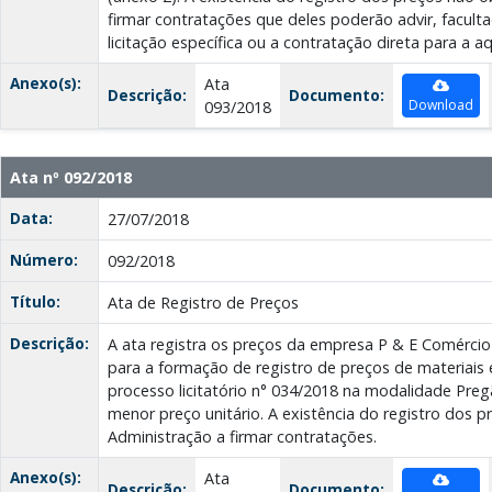
firmar contratações que deles poderão advir, faculta
licitação específica ou a contratação direta para a a
Anexo(s):
Ata
Descrição:
Documento:
Download
093/2018
Ata nº 092/2018
Data:
27/07/2018
Número:
092/2018
Título:
Ata de Registro de Preços
Descrição:
A ata registra os preços da empresa P & E Comérci
para a formação de registro de preços de materiais 
processo licitatório n° 034/2018 na modalidade Preg
menor preço unitário. A existência do registro dos p
Administração a firmar contratações.
Anexo(s):
Ata
Descrição:
Documento: