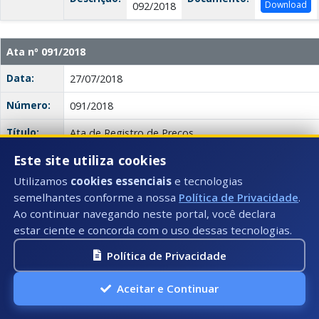
Download
092/2018
Ata nº 091/2018
Data:
27/07/2018
Número:
091/2018
Título:
Ata de Registro de Preços
Este site utiliza cookies
Descrição:
Esta ata registra os preços da empresa GABRIELA
materiais elétricos, conforme normas e especificaçõe
Utilizamos
cookies essenciais
e tecnologias
n° 034/2018 na modalidade Pregão Presencial. Os p
semelhantes conforme a nossa
Política de Privacidade
.
(anexo 2). A formação de registro de preços não obr
Ao continuar navegando neste portal, você declara
firmar contratações advindas dele.
estar ciente e concorda com o uso dessas tecnologias.
Anexo(s):
Ata
Descrição:
Documento:
Política de Privacidade
Download
091/2018
Aceitar e Continuar
Ata nº 090/2018