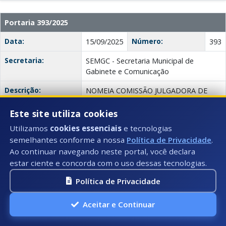
Portaria 393/2025
Data:
Número:
15/09/2025
393
Secretaria:
SEMGC - Secretaria Municipal de
Gabinete e Comunicação
Descrição:
NOMEIA COMISSÃO JULGADORA DE
PROJETOS DOS EDITAIS DA
SECRETARIA MUNICIPAL DE TURISMO E
Este site utiliza cookies
CULTURA
Utilizamos
cookies essenciais
e tecnologias
semelhantes conforme a nossa
Política de Privacidade
.
Anexo:
Portaria 393/2025
Ao continuar navegando neste portal, você declara
estar ciente e concorda com o uso dessas tecnologias.
Portaria 392/2025
Política de Privacidade
Data:
Número:
12/09/2025
392
Aceitar e Continuar
Secretaria:
SEMGC - Secretaria Municipal de
Gabinete e Comunicação