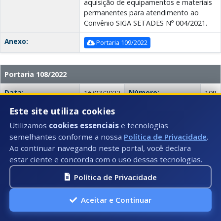
aquisição de equipamentos e materiais
permanentes para atendimento ao
Convênio SIGA SETADES Nº 004/2021.
Anexo:
Portaria 109/2022
Portaria 108/2022
Data:
Número:
16/03/2022
108
Este site utiliza cookies
Secretaria:
SEMGC - Secretaria Municipal de
Gabinete e Comunicação
Utilizamos
cookies essenciais
e tecnologias
semelhantes conforme a nossa
Política de Privacidade
.
Descrição:
A portaria altera o cargo comissionado
Ao continuar navegando neste portal, você declara
de Raquel Frangillo Guedes Rodrigues,
estar ciente e concorda com o uso dessas tecnologias.
transferindo-a do cargo de
Coordenador de Escolas e Creches para
Política de Privacidade
o cargo de Diretor Pedagógico, ambos
da Secretaria Municipal de Educação,
Aceitar e Continuar
Cultura e Esporte.