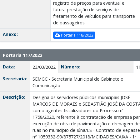
registro de preços para eventual e
futura prestação de serviços de
fretamento de veículos para transporte
de passageiros.
Anexo:
Portaria 118/2022
Portaria 117/2022
Data:
Número:
23/03/2022
1
Secretaria:
SEMGC - Secretaria Municipal de Gabinete e
Comunicação
Descrição:
Designa os servidores públicos municipais JOSÉ
MARCOS DE MORAES e SEBASTIÃO JOSÉ DA COST
como agentes fiscalizadores do Processo nº
1758/2020, referente à contratação de empresa pa
execução de obra de pavimentação e drenagem de
ruas no município de Iúna/ES - Contrato de Repasse
nº 1059332-99/875727/2018/MCIDADES/CAIXA - 1º