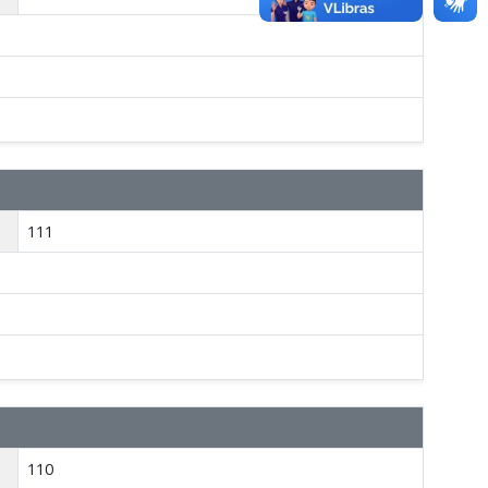
111
110