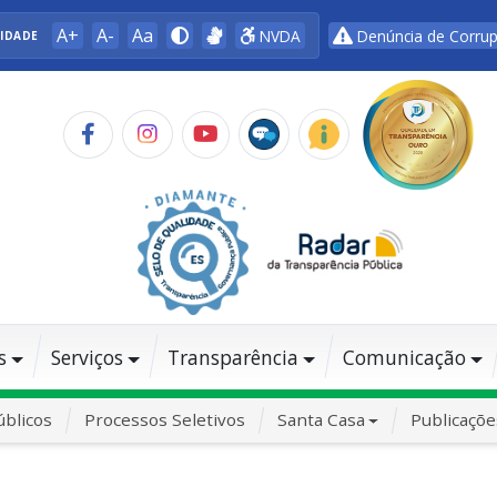
A+
A-
Aa
NVDA
Denúncia de Corru
LIDADE
s
Serviços
Transparência
Comunicação
blicos
Processos Seletivos
Santa Casa
Publicaçõe