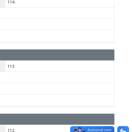
114
113
112