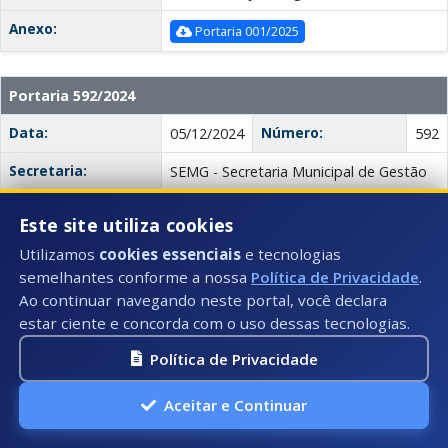
Anexo:
Portaria 001/2025
Portaria 592/2024
Data:
Número:
05/12/2024
592
Secretaria:
SEMG - Secretaria Municipal de Gestão
Descrição:
DESIGNAR SERVIDORES PARA
Este site utiliza cookies
ACOMPANHAREM CONTRATO DO
PROCESSO 229-2024
Utilizamos
cookies essenciais
e tecnologias
semelhantes conforme a nossa
Política de Privacidade
.
Anexo:
Portaria 592/2024
Ao continuar navegando neste portal, você declara
estar ciente e concorda com o uso dessas tecnologias.
Portaria 590/2024
Política de Privacidade
Data:
Número:
04/12/2024
590
Aceitar e Continuar
Secretaria:
SEMG - Secretaria Municipal de Gestão