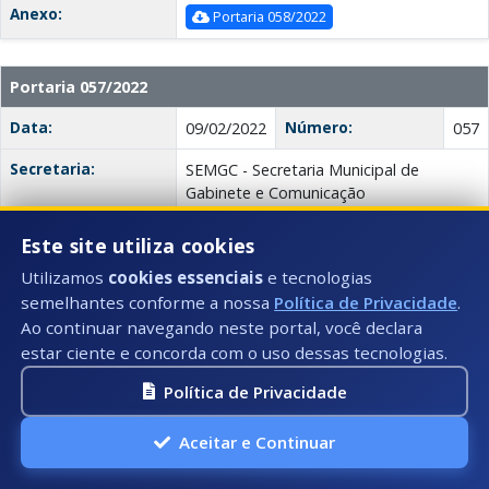
Anexo:
Portaria 058/2022
Portaria 057/2022
Data:
Número:
09/02/2022
057
Secretaria:
SEMGC - Secretaria Municipal de
Gabinete e Comunicação
Descrição:
A portaria designa os servidores para
Este site utiliza cookies
compor a Comissão de Monitoramento
Utilizamos
cookies essenciais
e tecnologias
e Avaliação da Parceria, referente ao
semelhantes conforme a nossa
Política de Privacidade
.
Processo 3216/2021, Termo de
Colaboração 06/2022 – Sociedade
Ao continuar navegando neste portal, você declara
Brasileira de Cultura Popular – Centro de
estar ciente e concorda com o uso dessas tecnologias.
Apoio Social Aliança (CASA) para
Política de Privacidade
execução de Serviço de Proteção Social
Especial de Alta Complexidade, com
Acolhimento Institucional para Crianças
Aceitar e Continuar
e Adolescentes. Define as atribuições da
Comissão de Monitoramento e