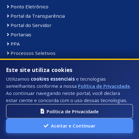
Ponto Eletrônico
Portal da Transparência
Portal do Servidor
Portarias
PPA
Processos Seletivos
Projeto Zero Fila
Este site utiliza cookies
Publicações
Utilizamos
cookies essenciais
e tecnologias
Regularização Fundiária
semelhantes conforme a nossa
Política de Privacidade
.
Renovação de Alvará
Ao continuar navegando neste portal, você declara
Sec. de Meio Ambiente
estar ciente e concorda com o uso dessas tecnologias.
Sec. Turismo e Cultura
Política de Privacidade
Serviços ITBI
Aceitar e Continuar
TAXAS e CND
Transporte Universitário