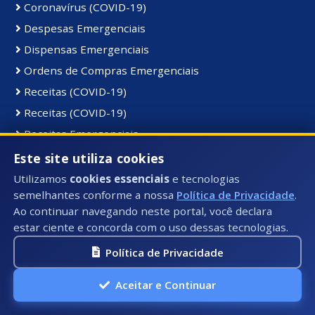
Coronavírus (COVID-19)
Despesas Emergenciais
Dispensas Emergenciais
Ordens de Compras Emergenciais
Receitas (COVID-19)
Receitas (COVID-19)
Receitas Emergenciais
Vacinação (COVID-19)
Este site utiliza cookies
Utilizamos
cookies essenciais
e tecnologias
semelhantes conforme a nossa
Política de Privacidade
.
Serviços:
Ao continuar navegando neste portal, você declara
Acesso à Informação
estar ciente e concorda com o uso dessas tecnologias.
Assistência Social
Política de Privacidade
Audiências Públicas
Carta de Serviços
Aceitar e Continuar
Código de Ética