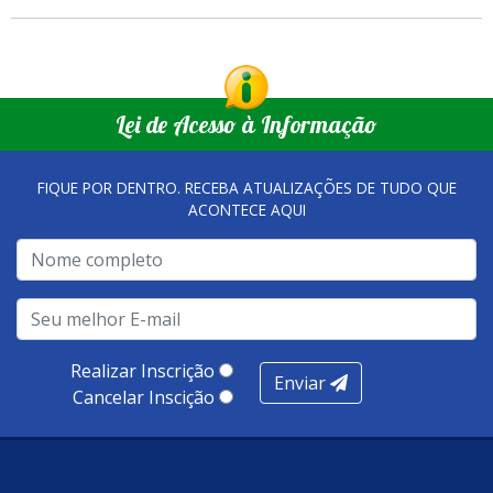
O encontro vai acontecer toda sexta-feira, das 16h às 18h.
2026, para participarem da troca de figurinhas que vai acontecer no
Ginásio de Esportes Romeu Rios.
Setor de Comunicação Institucional
comunicacao@iuna.es.gov.br
Lei de Acesso à Informação
FIQUE POR DENTRO. RECEBA ATUALIZAÇÕES DE TUDO QUE
ACONTECE AQUI
Realizar Inscrição
Enviar
Cancelar Inscição