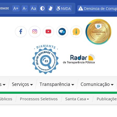
A+
A-
Aa
NVDA
Denúncia de Corru
LIDADE
s
Serviços
Transparência
Comunicação
blicos
Processos Seletivos
Santa Casa
Publicaçõe