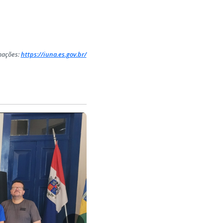
mações:
https://iuna.es.gov.br/