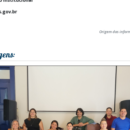
.gov.br
Origem das infor
gens: