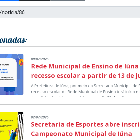
ionadas:
08/07/2026
Rede Municipal de Ensino de Iúna
recesso escolar a partir de 13 de 
A Prefeitura de Iúna, por meio da Secretaria Municipal de
recesso escolar da Rede Municipal de Ensino terá início no
das atividades letivas previsto para o dia 23 de julho.
O período de recesso representa uma pausa no calendári
proporcionar, aos estudantes, professores e demais prof
momento de descanso e renovação para a continuidade do
02/07/2026
A Secretaria Municipal de Educação deseja que todos os a
Secretaria de Esportes abre inscr
aproveitem esse período para fortalecer a convivência fam
lazer e construir boas lembranças, retornando às salas d
Campeonato Municipal de Iúna
As atividades escolares serão retomadas normalmente no 
disposição para os próximos desafios.