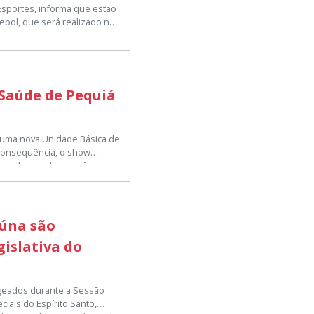
 Esportes, informa que estão
ebol, que será realizado no
 sede da Secretaria
nicipal de Esportes, para
ra, 6 de julho, com
Saúde de Pequiá
s 13h às 17h.
 valoriza o esporte, promove
sso município.
á uma nova Unidade Básica de
m consequência, o show
ogo depois da cerimônia.
úde pública do município,
o básica, oferecendo mais
aos profissionais da rede
 município para festejarem
Iúna são
onquista para a saúde
islativa do
geados durante a Sessão
ais do Espírito Santo,