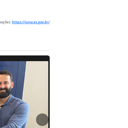
mações:
https://iuna.es.gov.br/