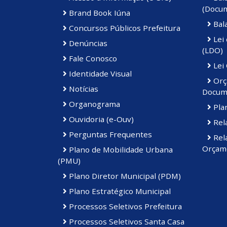
(Docu
Brand Book Iúna
Bal
Concursos Públicos Prefeitura
Lei 
Denúncias
(LDO)
Fale Conosco
Lei
Identidade Visual
Orç
Notícias
Docum
Organograma
Plan
Ouvidoria (e-Ouv)
Rela
Perguntas Frequentes
Rela
Orçame
Plano de Mobilidade Urbana
(PMU)
Plano Diretor Municipal (PDM)
Plano Estratégico Municipal
Processos Seletivos Prefeitura
Processos Seletivos Santa Casa