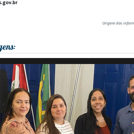
.gov.br
Origem das infor
gens: