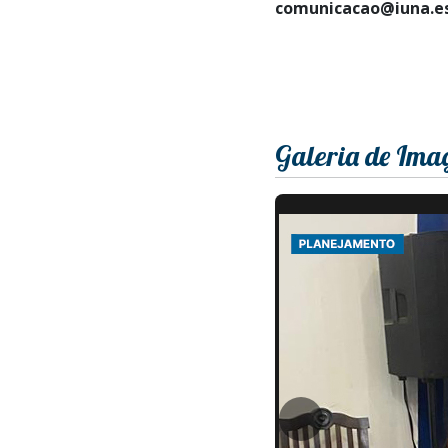
comunicacao@iuna.es
Galeria de Ima