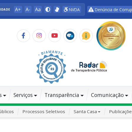
A+
A-
Aa
NVDA
Denúncia de Corru
LIDADE
s
Serviços
Transparência
Comunicação
blicos
Processos Seletivos
Santa Casa
Publicaçõe