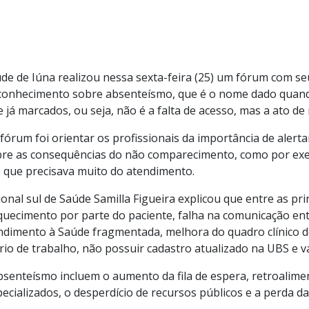
ida Dias - Diretor de Comunicação
2025 às 14:09:05
ura Municipal de Iúna
úde de Iúna realizou nessa sexta-feira (25) um fórum com s
conhecimento sobre absenteísmo, que é o nome dado quando
já marcados, ou seja, não é a falta de acesso, mas a ato de 
 fórum foi orientar os profissionais da importância de alert
e as consequências do não comparecimento, como por exe
 que precisava muito do atendimento.
nal sul de Saúde Samilla Figueira explicou que entre as pri
uecimento por parte do paciente, falha na comunicação ent
ndimento à Saúde fragmentada, melhora do quadro clínico d
 de trabalho, não possuir cadastro atualizado na UBS e vá
senteísmo incluem o aumento da fila de espera, retroalimen
cializados, o desperdício de recursos públicos e a perda da e