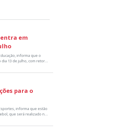
 entra em
julho
 Educação, informa que o
 dia 13 de julho, com retorno
o escolar, visando
issionais da educação, um
 ano letivo.
lunos e suas famílias
ições para o
iliar, vivenciar momentos de
e aula com entusiasmo e
dia 23 de julho, conforme o
 Esportes, informa que estão
ebol, que será realizado no
 sede da Secretaria