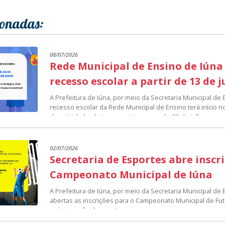
ionadas:
08/07/2026
Rede Municipal de Ensino de Iúna
recesso escolar a partir de 13 de 
A Prefeitura de Iúna, por meio da Secretaria Municipal de
recesso escolar da Rede Municipal de Ensino terá início no
das atividades letivas previsto para o dia 23 de julho.
O período de recesso representa uma pausa no calendári
proporcionar, aos estudantes, professores e demais prof
momento de descanso e renovação para a continuidade do
02/07/2026
A Secretaria Municipal de Educação deseja que todos os a
Secretaria de Esportes abre inscr
aproveitem esse período para fortalecer a convivência fam
lazer e construir boas lembranças, retornando às salas d
Campeonato Municipal de Iúna
As atividades escolares serão retomadas normalmente no 
disposição para os próximos desafios.
calendário da Rede Municipal de Ensino.
A Prefeitura de Iúna, por meio da Secretaria Municipal de
abertas as inscrições para o Campeonato Municipal de Fut
Setor de Comunicação Institucional
próximo mês de agosto.
As equipes interessadas em participar deverão procurar a
comunicacao@iuna.es.gov.br