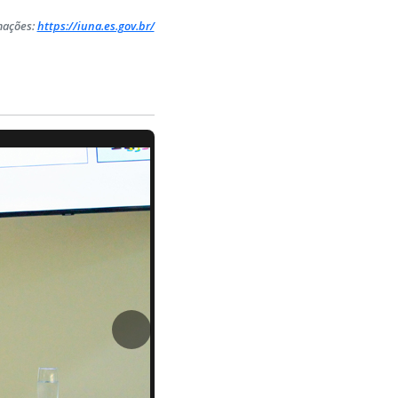
mações:
https://iuna.es.gov.br/