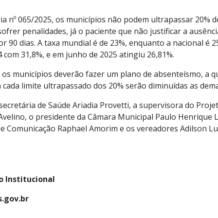
a nº 065/2025, os municípios não podem ultrapassar 20% de
frer penalidades, já o paciente que não justificar a ausênc
or 90 dias. A taxa mundial é de 23%, enquanto a nacional é 2
4 com 31,8%, e em junho de 2025 atingiu 26,81%.
 os municípios deverão fazer um plano de absenteísmo, a q
 cada limite ultrapassado dos 20% serão diminuídas as dem
ecretária de Saúde Ariadia Provetti, a supervisora do Proje
Avelino, o presidente da Câmara Municipal Paulo Henrique Le
e e Comunicação Raphael Amorim e os vereadores Adilson Lu
 Institucional
.gov.br