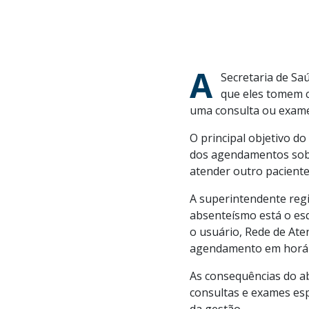
Publicado por: Bruno Alme
Data de Publicação: 25/07/
Fonte da Informação: Prefeit
A
Secretaria de Sa
que eles tomem 
uma consulta ou exame 
O principal objetivo do
dos agendamentos sobr
atender outro paciente
A superintendente regio
absenteísmo está o esq
o usuário, Rede de Ate
agendamento em horário
As consequências do ab
consultas e exames espe
da gestão.