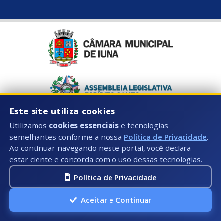
Este site utiliza cookies
Utilizamos
cookies essenciais
e tecnologias
semelhantes conforme a nossa
Política de Privacidade
.
Ao continuar navegando neste portal, você declara
estar ciente e concorda com o uso dessas tecnologias.
Política de Privacidade
Aceitar e Continuar
Horário de Atendimento:
Segunda à Sexta: 08:00hs às 17:00hs