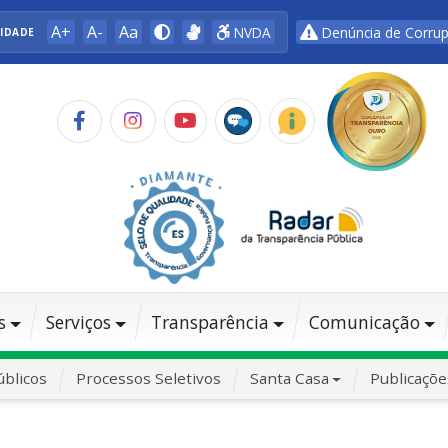
A+
A-
Aa
NVDA
Denúncia de Corru
LIDADE
s
Serviços
Transparência
Comunicação
blicos
Processos Seletivos
Santa Casa
Publicaçõe