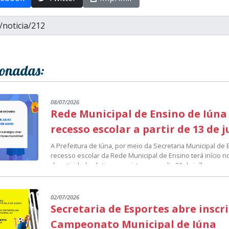
ionadas:
08/07/2026
Rede Municipal de Ensino de Iúna
recesso escolar a partir de 13 de 
A Prefeitura de Iúna, por meio da Secretaria Municipal de
recesso escolar da Rede Municipal de Ensino terá início no
das atividades letivas previsto para o dia 23 de julho.
O período de recesso representa uma pausa no calendári
proporcionar, aos estudantes, professores e demais prof
momento de descanso e renovação para a continuidade do
02/07/2026
A Secretaria Municipal de Educação deseja que todos os a
Secretaria de Esportes abre inscr
aproveitem esse período para fortalecer a convivência fam
lazer e construir boas lembranças, retornando às salas d
Campeonato Municipal de Iúna
As atividades escolares serão retomadas normalmente no 