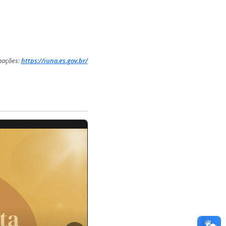
mações:
https://iuna.es.gov.br/