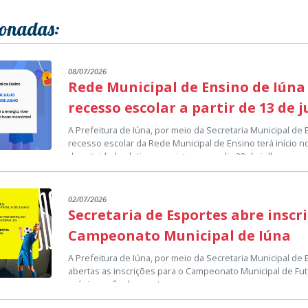
ionadas:
08/07/2026
Rede Municipal de Ensino de Iúna
recesso escolar a partir de 13 de 
A Prefeitura de Iúna, por meio da Secretaria Municipal de
recesso escolar da Rede Municipal de Ensino terá início no
das atividades letivas previsto para o dia 23 de julho.
O período de recesso representa uma pausa no calendári
proporcionar, aos estudantes, professores e demais prof
momento de descanso e renovação para a continuidade do
02/07/2026
A Secretaria Municipal de Educação deseja que todos os a
Secretaria de Esportes abre inscr
aproveitem esse período para fortalecer a convivência fam
lazer e construir boas lembranças, retornando às salas d
Campeonato Municipal de Iúna
As atividades escolares serão retomadas normalmente no 
disposição para os próximos desafios.
calendário da Rede Municipal de Ensino.
A Prefeitura de Iúna, por meio da Secretaria Municipal de
abertas as inscrições para o Campeonato Municipal de Fut
Setor de Comunicação Institucional
próximo mês de agosto.
As equipes interessadas em participar deverão procurar a
comunicacao@iuna.es.gov.br
Municipal de Esportes, localizada em anexo ao Ginásio Mu