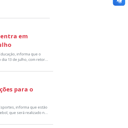
 entra em
julho
 Educação, informa que o
 dia 13 de julho, com retorno
o escolar, visando
issionais da educação, um
 ano letivo.
lunos e suas famílias
ições para o
iliar, vivenciar momentos de
e aula com entusiasmo e
dia 23 de julho, conforme o
 Esportes, informa que estão
ebol, que será realizado no
 sede da Secretaria
nicipal de Esportes, para