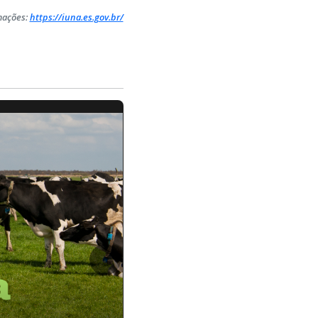
mações:
https://iuna.es.gov.br/