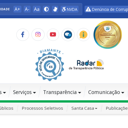
A+
A-
Aa
NVDA
Denúncia de Corru
LIDADE
s
Serviços
Transparência
Comunicação
blicos
Processos Seletivos
Santa Casa
Publicaçõe