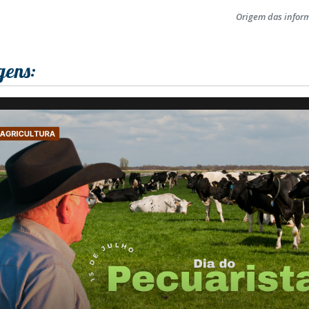
Origem das infor
gens: