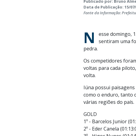
Publicado por: Bruno Alme
Data de Publicação: 15/07/
Fonte da Informação: Prefeit
N
esse domingo, 1
sentiram uma fo
pedra.
Os competidores foram d
voltas para cada pilo
volta.
Iúna possui paisagens 
como o enduro, tanto de
várias regiões do país.
GOLD
1º - Barcelos Junior (01:
2º - Eder Canela (01:13:0
3º - Higor Nunes (01:14: