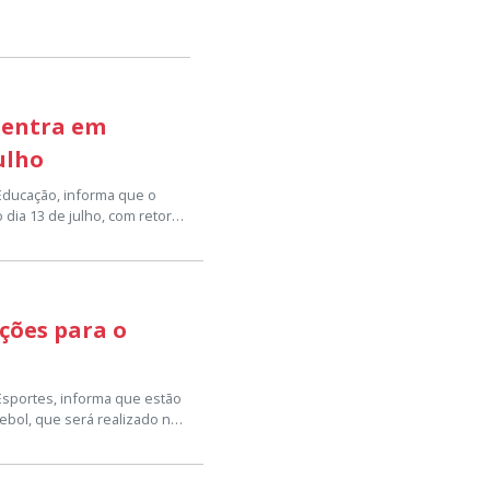
 entra em
julho
 Educação, informa que o
 dia 13 de julho, com retorno
o escolar, visando
issionais da educação, um
 ano letivo.
lunos e suas famílias
ições para o
iliar, vivenciar momentos de
e aula com entusiasmo e
dia 23 de julho, conforme o
 Esportes, informa que estão
ebol, que será realizado no
 sede da Secretaria
nicipal de Esportes, para