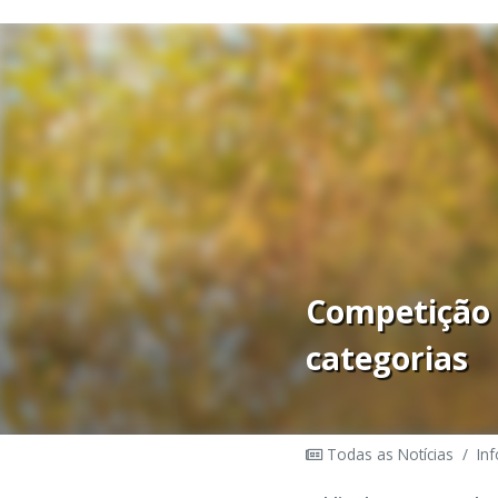
Competição 
categorias
Todas as Notícias
/
In