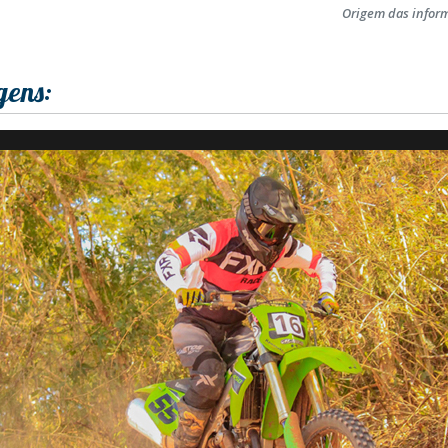
Origem das infor
gens: