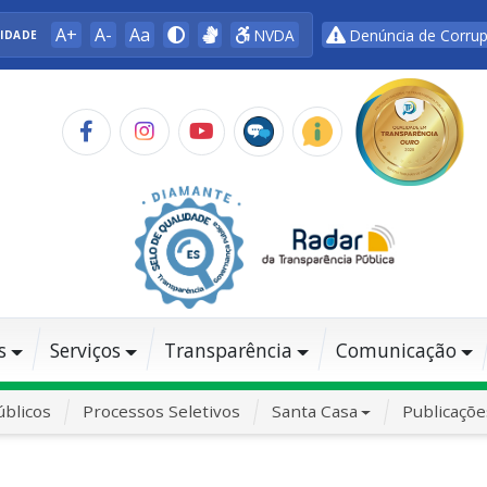
A+
A-
Aa
NVDA
Denúncia de Corru
LIDADE
s
Serviços
Transparência
Comunicação
blicos
Processos Seletivos
Santa Casa
Publicaçõe