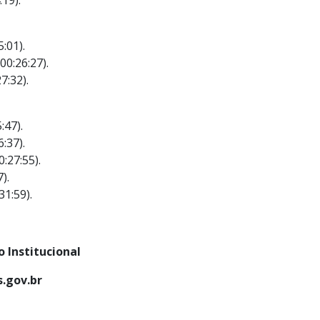
5:01).
00:26:27).
7:32).
:47).
6:37).
0:27:55).
).
31:59).
 Institucional
.gov.br