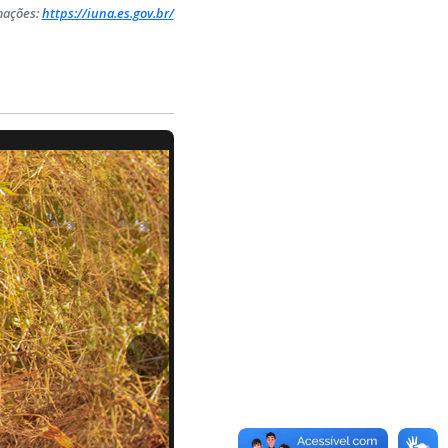
mações:
https://iuna.es.gov.br/