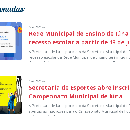
ionadas:
08/07/2026
Rede Municipal de Ensino de Iúna
recesso escolar a partir de 13 de 
A Prefeitura de Iúna, por meio da Secretaria Municipal de
recesso escolar da Rede Municipal de Ensino terá início no
das atividades letivas previsto para o dia 23 de julho.
O período de recesso representa uma pausa no calendári
proporcionar, aos estudantes, professores e demais prof
momento de descanso e renovação para a continuidade do
02/07/2026
A Secretaria Municipal de Educação deseja que todos os a
Secretaria de Esportes abre inscr
aproveitem esse período para fortalecer a convivência fam
lazer e construir boas lembranças, retornando às salas d
Campeonato Municipal de Iúna
As atividades escolares serão retomadas normalmente no 
disposição para os próximos desafios.
calendário da Rede Municipal de Ensino.
A Prefeitura de Iúna, por meio da Secretaria Municipal de
abertas as inscrições para o Campeonato Municipal de Fut
Setor de Comunicação Institucional
próximo mês de agosto.
As equipes interessadas em participar deverão procurar a
comunicacao@iuna.es.gov.br
Municipal de Esportes, localizada em anexo ao Ginásio Mu