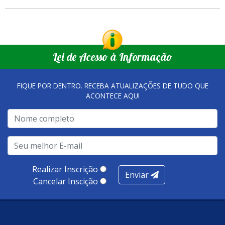
O encontro vai acontecer toda sexta-feira, das 16h às 18h.
2026, para participarem da troca de figurinhas que vai acontecer no
Ginásio de Esportes Romeu Rios.
Setor de Comunicação Institucional
comunicacao@iuna.es.gov.br
Lei de Acesso à Informação
FIQUE POR DENTRO. RECEBA ATUALIZAÇÕES DE TUDO QUE
ACONTECE AQUI
Realizar Inscrição
Enviar
Cancelar Inscição