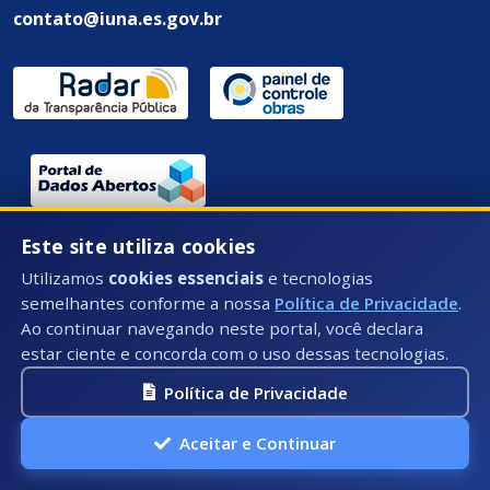
contato@iuna.es.gov.br
Endereço / Ouvidoria:
Este site utiliza cookies
Rua Des. Epaminondas Amaral - 58 - Centro, Iúna - ES,
Utilizamos
cookies essenciais
e tecnologias
CEP: 29390-000
semelhantes conforme a nossa
Política de Privacidade
.
Ao continuar navegando neste portal, você declara
estar ciente e concorda com o uso dessas tecnologias.
Política de Privacidade
Aceitar e Continuar