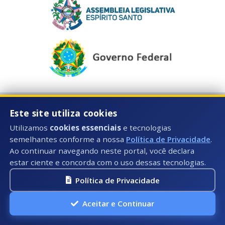
Este site utiliza cookies
Horário de Atendimento:
Utilizamos
cookies essenciais
e tecnologias
semelhantes conforme a nossa
Política de Privacidade
.
Segunda à Sexta: 08:00hs às 17:00hs
Ao continuar navegando neste portal, você declara
Telefone:
estar ciente e concorda com o uso dessas tecnologias.
(28) 99884-3729
Política de Privacidade
E-mail:
Aceitar e Continuar
contato@iuna.es.gov.br