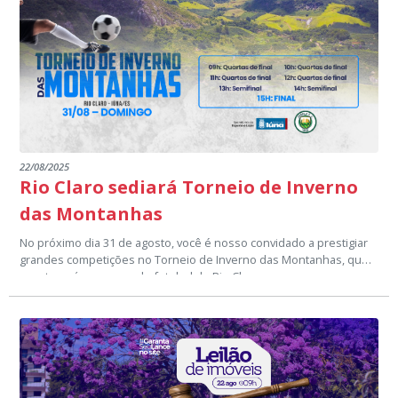
entre em contato pelo WhatsApp (28) 99959-2922.
Venha fazer parte da torcida!
Setor de Comunicação Institucional
comunicacao@iuna.es.gov.br
22/08/2025
Rio Claro sediará Torneio de Inverno
das Montanhas
No próximo dia 31 de agosto, você é nosso convidado a prestigiar
grandes competições no Torneio de Inverno das Montanhas, que
acontecerá no campo de futebol de Rio Claro.
A partir das 09h acontecem as quartas de final, às 13h a semifinal e
às 15h a grande final.
Venha fazer parte da torcida!