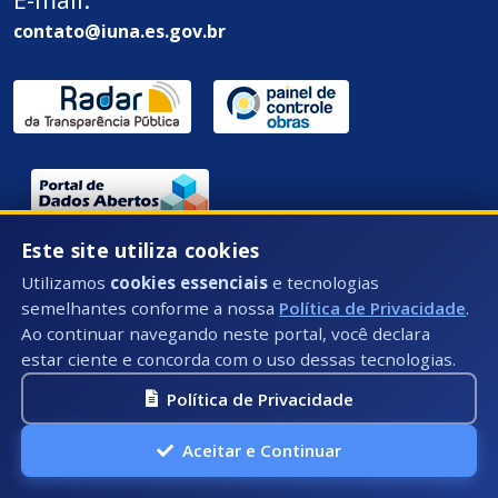
contato@iuna.es.gov.br
Este site utiliza cookies
Endereço / Ouvidoria:
Utilizamos
cookies essenciais
e tecnologias
Rua Des. Epaminondas Amaral - 58 - Centro, Iúna - ES,
semelhantes conforme a nossa
Política de Privacidade
.
CEP: 29390-000
Ao continuar navegando neste portal, você declara
estar ciente e concorda com o uso dessas tecnologias.
Política de Privacidade
Aceitar e Continuar